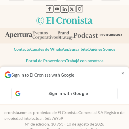
abre en nueva pestaña
abre en nueva pestaña
abre en nueva pestaña
abre en nueva pestaña
abre en nueva pestaña
Contacto
Canales de WhatsApp
Suscribite
Quiénes Somos
Portal de Proveedores
Trabajá con nosotros
Copyright 2025 cronista.com
×
Sign in to El Cronista with Google
Todos los derechos reservados
Términos y condiciones
Privacidad
Consentimiento
Tel:
+54 11 7078-3270
cronista.com
es propiedad de El Cronista Comercial S.A Registro de
propiedad intelectual: 56576959
N° de edición: 10.953 - 10 de agosto de 2026