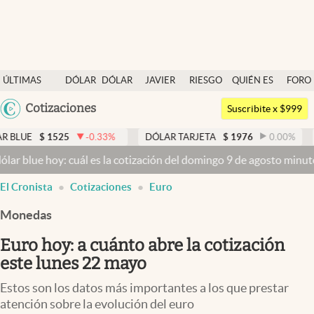
Últimas noticias
ÚLTIMAS
DÓLAR
DÓLAR
JAVIER
RIESGO
QUIÉN ES
FORO
Dólar
NOTICIAS
BLUE
MILEI
PAÍS
QUIÉN
Argentina
Cotizaciones
Members
Suscribite x $999
España
Economía y Política
25
-0.33
%
DÓLAR TARJETA
$
1976
0.00
%
DÓLAR ME
México
: cuál es la cotización del domingo 9 de agosto minuto a minuto
Dó
Finanzas y Mercados
USA
El Cronista
Cotizaciones
Euro
Mercados Online
Colombia
Uruguay
Monedas
Negocios
Euro hoy: a cuánto abre la cotización
Columnistas
este lunes 22 mayo
Otras secciones
Estos son los datos más importantes a los que prestar
Apertura
atención sobre la evolución del euro