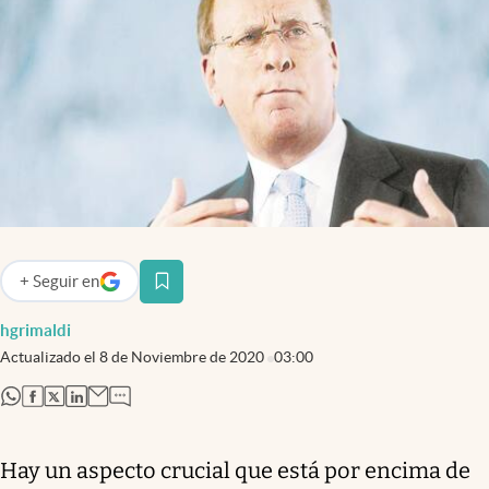
Infotechnology
Clase
Clima
Mundial 2026
Eventos Corporativos
El Cronista Studio
Mediakit
+
Seguir
en
abre en nueva pestaña
abre en nueva pestaña
Argentina
hgrimaldi
Actualizado el
8 de Noviembre de 2020
03:00
abre en nueva pestaña
abre en nueva pestaña
abre en nueva pestaña
abre en nueva pestaña
Hay un aspecto crucial que está por encima de