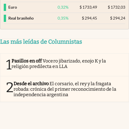
0,32
%
$
1733,49
$
1732,03
Euro
0,35
%
$
294,45
$
294,24
Real brasileño
Las más leídas de Columnistas
1
Pasillos en off
Vocero jibarizado, enojo K y la
religión predilecta en LLA
2
Desde el archivo
El corsario, el rey y la fragata
robada: crónica del primer reconocimiento de la
independencia argentina