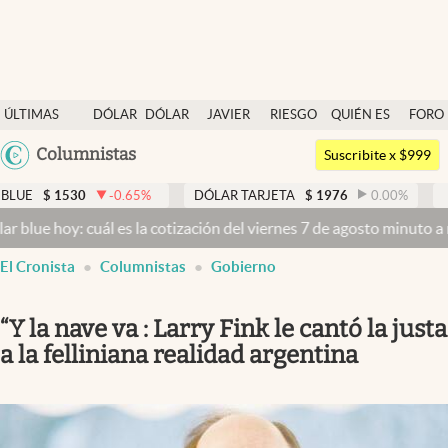
Últimas noticias
ÚLTIMAS
DÓLAR
DÓLAR
JAVIER
RIESGO
QUIÉN ES
FORO
Dólar
NOTICIAS
BLUE
MILEI
PAÍS
QUIÉN
Argentina
Columnistas
Members
Suscribite x $999
España
Economía y Política
$
1530
-0.65
%
DÓLAR TARJETA
$
1976
0.00
%
DÓLAR
México
 hoy: cuál es la cotización del viernes 7 de agosto minuto a minuto
Finanzas y Mercados
USA
El Cronista
Columnistas
Gobierno
Mercados Online
Colombia
Uruguay
Negocios
“Y la nave va : Larry Fink le cantó la justa
Columnistas
a la felliniana realidad argentina
Otras secciones
Apertura