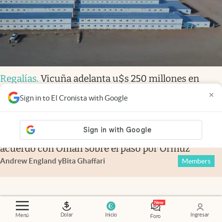
Regalías
.
Vicuña adelanta u$s 250 millones en
infraestructura para San Juan
×
Sign in to El Cronista with Google
Financial Times
.
Irán asegura haber cerrado un
acuerdo con Omán sobre el paso por Ormuz
Andrew England
y
Bita Ghaffari
Members
Dolar
Inicio
Ingresar
Menú
Foro