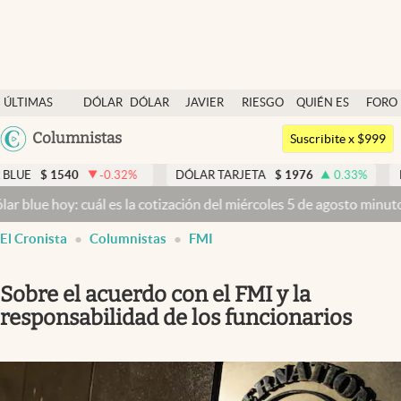
Últimas noticias
ÚLTIMAS
DÓLAR
DÓLAR
JAVIER
RIESGO
QUIÉN ES
FORO
Dólar
NOTICIAS
BLUE
MILEI
PAÍS
QUIÉN
Argentina
Columnistas
Members
Suscribite x $999
España
Economía y Política
540
-0.32
%
DÓLAR TARJETA
$
1976
0.33
%
DÓLAR ME
México
oy: cuál es la cotización del miércoles 5 de agosto minuto a minuto
Finanzas y Mercados
USA
El Cronista
Columnistas
FMI
Mercados Online
Colombia
Uruguay
Negocios
Sobre el acuerdo con el FMI y la
Columnistas
responsabilidad de los funcionarios
Otras secciones
Apertura