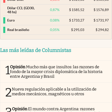
Dólar CCL (GD30,
0,87
%
$
1585,52
$
1576,89
48 hs)
0,08
%
$
1733,27
$
1731,97
Euro
0,05
%
$
295,03
$
294,82
Real brasileño
Las más leídas de Columnistas
1
Opinión
Mucho más que insultos: las razones de
fondo de la mayor crisis diplomática de la historia
entre Argentina y Brasil
2
Nueva regulación aplicable a la utilización de
medios mecánicos, magnéticos u otros
Opinión
El mundo contra Argentina: razones