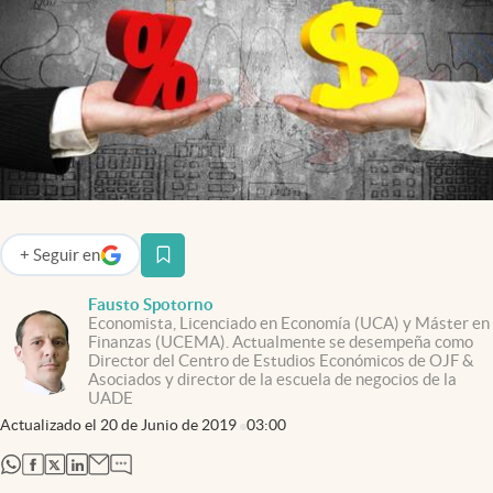
Infotechnology
Clase
Clima
Mundial 2026
Eventos Corporativos
El Cronista Studio
+
Seguir
en
abre en nueva pestaña
Mediakit
Fausto Spotorno
abre en nueva pestaña
Economista, Licenciado en Economía (UCA) y Máster en
Argentina
Finanzas (UCEMA). Actualmente se desempeña como
Director del Centro de Estudios Económicos de OJF &
Asociados y director de la escuela de negocios de la
UADE
Actualizado el
20 de Junio de 2019
03:00
abre en nueva pestaña
abre en nueva pestaña
abre en nueva pestaña
abre en nueva pestaña