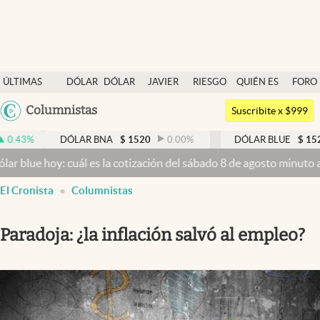
Últimas noticias
ÚLTIMAS
DÓLAR
DÓLAR
JAVIER
RIESGO
QUIÉN ES
FORO
Dólar
NOTICIAS
BLUE
MILEI
PAÍS
QUIÉN
Argentina
Columnistas
Members
Suscribite x $999
España
Economía y Política
DÓLAR BNA
$
1520
0.00
%
DÓLAR BLUE
$
1525
-0.3
México
hoy: cuál es la cotización del sábado 8 de agosto minuto a minuto
D
Finanzas y Mercados
USA
El Cronista
Columnistas
Mercados Online
Colombia
Uruguay
Negocios
Paradoja: ¿la inflación salvó al empleo?
Columnistas
Otras secciones
Apertura