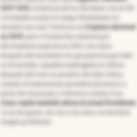
2027-2031
, la historia de los Kirchner con la 125
y la batalla contra el campo finalmente no
terminó tan mal. Tuvieron un
tropiezo electoral
en 2009
, pero Cristina fue reelecta por
abrumadora mayoría en 2011, tres años
después del momento en que parecía que todo
se terminaba. Aquella madrugada en Olivos
después del voto no positivo de Julio Cobos,
cuando el matrimonio presidencial estuvo a
punto de renunciar y volverse a Santa Cruz.
Como repite también ahora el actual Presidente
:
“si no les gusta, me voy a mi casa y se terminó,
ningún problema”.