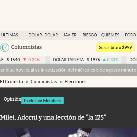
Últimas noticias
ÚLTIMAS
DÓLAR
DÓLAR
JAVIER
RIESGO
QUIÉN ES
FORO
Dólar
NOTICIAS
BLUE
MILEI
PAÍS
QUIÉN
Argentina
Columnistas
Members
Suscribite x $999
España
Economía y Política
-0.32
%
DÓLAR TARJETA
$
1976
0.33
%
DÓLAR MEP
$
México
 cuál es la cotización del miércoles 5 de agosto minuto a minuto
Dó
Finanzas y Mercados
USA
El Cronista
Columnistas
Elecciones
Mercados Online
Colombia
Uruguay
Negocios
Opinión
Exclusivo Members
Columnistas
Milei, Adorni y una lección de “la 125”
Otras secciones
Apertura