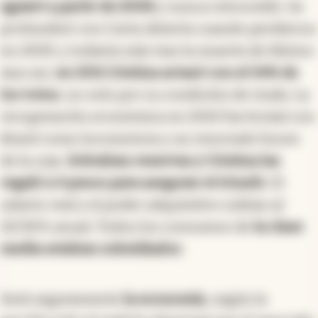
agravó a partir de 2008
y nunca retrocedió. Se
profundizó con Carta Abierta cuando perdieron
en 2009, y todavía más tras la muerte de Néstor.
Aun así,
en 2011 Cristina arrasó con el 54% de
los votos
, no solo por su condición de viuda. La
recuperación económica en 2010 fue brutal con
Brasil como locomotora y un renovado boom
de la soja.
Sobraban reservas y Cristina las
regaló a 4 pesos para asegurar el triunfo
. El
salario real y el poder adquisitivo subían al
20/30% anual. Todos los consumos de
la clase
media estaban subsidiados
.
Será seguramente
la economía
, según la