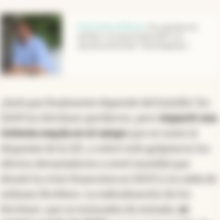
abre en nueva pestaña
Entrevista a Massot
.
Por qué descree
de Macri, el nuevo frente 2027 y la
decisión de Kicillof: “De él depende...”
¿Será que finalmente depende del bolsillo? En
2009 los Kirchner perdieron, pero
impactó una
violenta sequía en el campo
que se sumó al
disparate de la 125, y sobre todo golpearon los
efectos devastadores a nivel mundial que
desató la crisis financiera en EEUU y la caída de
Lehman Brothers. La radicalización de los
Kirchner, que se insinuaba de entrada,
se