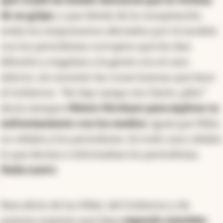
ayer el jefe de Estado denuncia que es víctima
de un golpe
, y que detrás de la conspiración
están los empresarios afectados por el modelo
con los periodistas corruptos que les dan
difusión y engañan a la gente con el caso
Adorni, sin mostrar las cosas buenas que hace
el Gobierno. “No hay campo sin Clarín, pibe!”
decía siempre
Néstor Kirchner para explicar su
enfrentamiento con los medios
. Igual que Milei,
no odiaba a los periodistas. En todo caso odiaba
lo que decían e informaban los periodistas.
Nada nuevo
.
Para alivio de los Milei, del Gobierno y de
quienes esperan que haya
segundo mandato