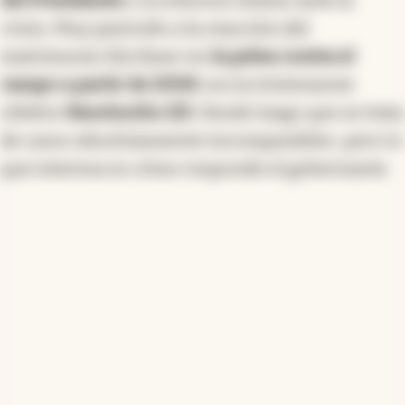
del Presidente
y su entorno íntimo ante la
crisis. Muy parecido a la reacción del
matrimonio Kirchner en
la pelea contra el
campo a partir de 2008
con la tristemente
célebre
Resolución 125
. Desde luego que se trata
de casos absolutamente incomparables, pero lo
que interesa es cómo responde el gobernante.