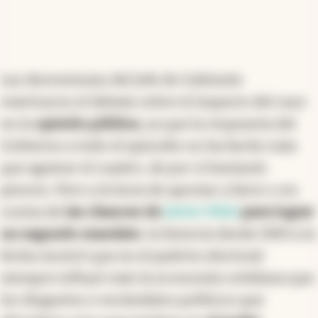
Las desventuras del Jefe de Gabinete
reavivaron el debate sobre el impacto del caso
en la
opinión pública
, ya que la respuesta del
Gobierno a todo el episodio no ha hecho más
que agravar el cuadro, de por sí bastante
penoso. Pero a la hora de apostar a favor o en
contra de
las chances de
Javier Milei
para lograr
un segundo mandato
, la historia desde 1983 a la
fecha mostró que en el padrón electoral
siempre influyó más la economía cotidiana que
los disgustos o escándalos políticos que