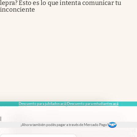
lepra? Esto es lo que intenta comunicar tu
inconciente
Members
Descuento para jubilados acá
Descuento para estudiantes acá
|
Opinión
.
La estabilidad ya está: falta convertirla en
|
crecimiento
¡Ahora también podés pagar a través de Mercado Pago!
Mercado en rojo
.
Argentina, al revés del mundo: subió el
riesgo país y el Merval cayó mientras las tasas se ponen