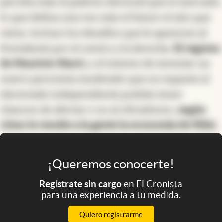
perciba más el padrón electoral que el mercado,
lo que defina una vez más el futuro el año que
viene. Incluso los desafíos que le aparecen al
Presidente por el centro y la derecha.
El regreso
de Mauricio Macri,
o el intento de inventar un
nuevo peronista moderado que no espante al
electorado independiente podrán tener
chances de afectar o no al oficialismo,
según
cómo le resulte a la gente la economía de Milei.
¡Queremos conocerte!
Registrate sin cargo
en El Cronista
para una experiencia a tu medida.
Quiero registrarme