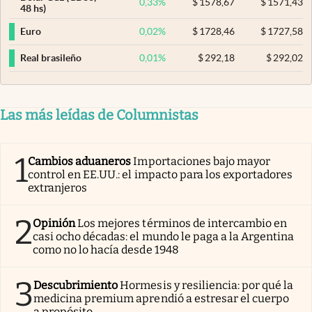
0,33
%
$
1578,67
$
1571,43
48 hs)
0,02
%
$
1728,46
$
1727,58
Euro
0,01
%
$
292,18
$
292,02
Real brasileño
Las más leídas de Columnistas
1
Cambios aduaneros
Importaciones bajo mayor
control en EE.UU.: el impacto para los exportadores
extranjeros
2
Opinión
Los mejores términos de intercambio en
casi ocho décadas: el mundo le paga a la Argentina
como no lo hacía desde 1948
3
Descubrimiento
Hormesis y resiliencia: por qué la
medicina premium aprendió a estresar el cuerpo
a propósito