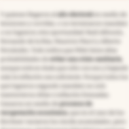
Y quienes llegaron al
año electoral
en medio de
tensiones y corridas, o no terminaron mandato
o no lograron otra oportunidad: Raúl Alfonsín,
Fernando de la Rúa, Mauricio Macri y Alberto
Fernández. Todo indica que Milei tiene altas
probabilidades de
evitar una crisis cambiaria
,
aunque está en duda que sólo con eso y bajando
más la inflación sea suficiente. Porque todos los
que lograron segundo mandato no solo
mantuvieron dólar e inflación freezadas.
Ganaron en medio de
procesos de
recuperación económica
, que en el caso de los
Kirchner vaciaron los stocks acumulados, pero