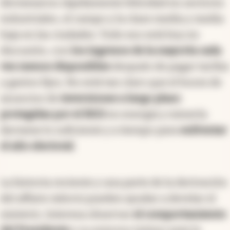
derramaron rápidamente felicidad en sectores
industriales, el campo y la clase media y media
baja en las ciudades. Todo eso está hoy en
discusión, con
los ingresos de la mayoría cada
vez menos disponibles
después de pagar tarifas
y gastos fijos. No está tan claro que el boom de
anuncios de
inversiones a largo plazo
protegidas por el RIGI
en energía y minería
derrame lo suficiente y a tiempo para
enfrentar
el año electoral
.
La historia reciente y una parte de la derivación
del affaire Adorni pueden ayudar a develar el
misterio. Interesa observar
el comportamiento