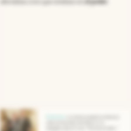
afectaban a los que estaban en
el poder
.
abre en nueva pestaña
Exclusivo
.
La Justicia amplía la ofensiva
sobre el hermano de Adorni y su
abogado sale al cruce: “No hay prueba...”