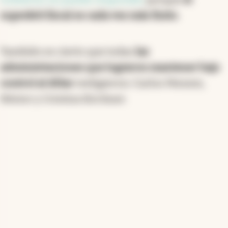
superávit fiscal es cada vez más finito
.
También es cierto que todas
las
administraciones que lograron mantener bajo
control al dólar
reeligieron: Carlos Menem,
Néstor y Cristina Kirchner.