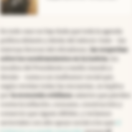
En todo caso no hay duda que toda la agenda
política delante y detrás del Adorni-Gate --las
internas feroces del oficialismo,
las sospechas
sobre los nombramientos en la Justicia
, los
insultos del Presidente a medio mundo y
demás-- suma a un malhumor social que,
según revelan todas las encuestas, se explica
por
la economía cotidiana
: salarios que pierden
contra la inflación, consumo, construcción y
comercio que siguen débiles, y reclamos
sectoriales con alto apoyo social a los que
el
Gobierno no puede responder
porque
el