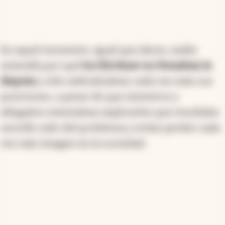
En aquel momento, igual que ahora, nadie
entendía por qué
los Kirchner no frenaban la
disputa
y sólo radicalizaban cada vez más sus
posiciones, a pesar de que ministros y
allegados intentaban explicarles que resultaba
sencillo salir del problema y evitar perder cada
vez más imagen en la sociedad.