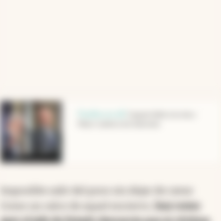
abre en nueva pestaña
Pasillos en off
.
Caputo faltó a la cita y
Macri calmó a los halcones
Imposible salir del pozo sin dejar de cavar.
Como un calco de aquel encierro,
hoy como