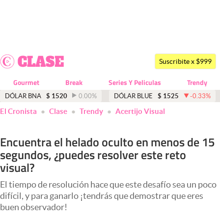
Últimas noticias
Dólar
Suscribite x $999
Members
Gourmet
Break
Series Y Peliculas
Trendy
Economía y Política
DÓLAR BNA
$
1520
0.00
%
DÓLAR BLUE
$
1525
-0.33
%
El Cronista
Clase
Trendy
Acertijo Visual
Finanzas y Mercados
Mercados Online
Encuentra el helado oculto en menos de 15
segundos, ¿puedes resolver este reto
Negocios
visual?
Columnistas
El tiempo de resolución hace que este desafío sea un poco
Otras secciones
difícil, y para ganarlo ¡tendrás que demostrar que eres
buen observador!
Apertura