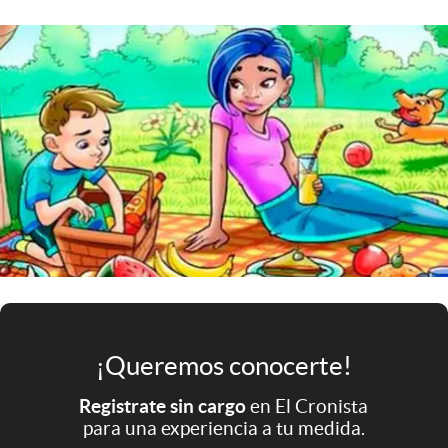
Infotechnology
Clase
Clima
Mundial 2026
Eventos Corporativos
El Cronista Studio
Mediakit
abre en nueva pestaña
Argentina
¡Queremos conocerte!
Registrate sin cargo
en El Cronista
para una experiencia a tu medida.