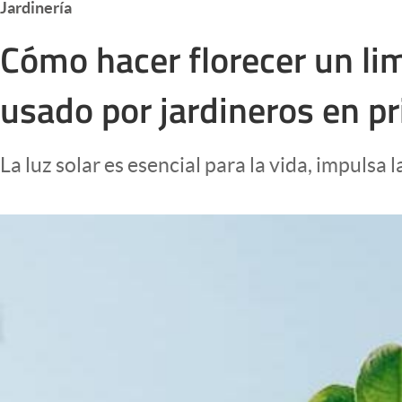
Jardinería
Infotechnology
Cómo hacer florecer un li
Clase
Clima
usado por jardineros en p
Mundial 2026
Eventos Corporativos
La luz solar es esencial para la vida, impulsa l
El Cronista Studio
Mediakit
abre en nueva pestaña