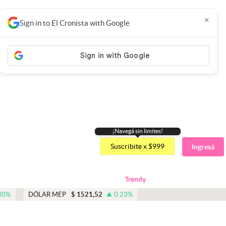
×
Sign in to El Cronista with Google
¡Navegá sin limites!
Suscribite x $999
Ingresá
Trendy
30
%
DÓLAR MEP
$
1521,52
0.23
%