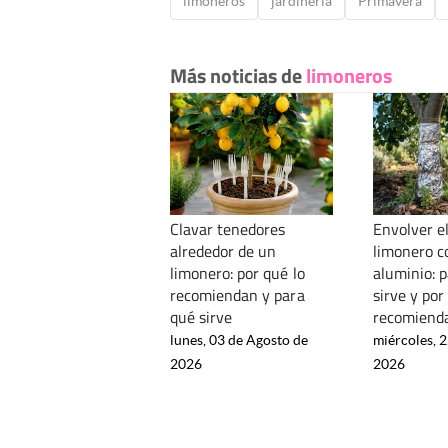
limoneros
jardinería
Primavera
Más noticias de
limoneros
Clavar tenedores
Envolver el
alrededor de un
limonero c
limonero: por qué lo
aluminio: 
recomiendan y para
sirve y por
qué sirve
recomienda
lunes, 03 de Agosto de
miércoles, 2
2026
2026