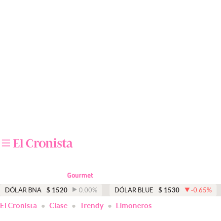
Últimas noticias
Dólar
Members
Economía y Política
Finanzas y Mercados
Mercados Online
Negocios
Columnistas
Gourmet
Otras secciones
DÓLAR BNA
$
1520
0.00
%
DÓLAR BLUE
$
1530
-0.65
%
El Cronista
Clase
Trendy
Limoneros
Apertura