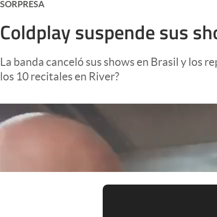
SORPRESA
Infotechnology
Coldplay suspende sus sho
Clase
Clima
La banda canceló sus shows en Brasil y los 
Mundial 2026
los 10 recitales en River?
Eventos Corporativos
El Cronista Studio
Mediakit
abre en nueva pestaña