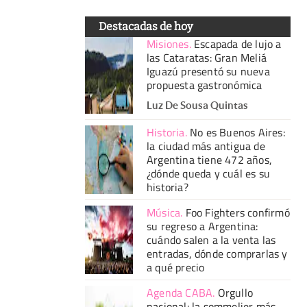
Destacadas de hoy
Misiones
.
Escapada de lujo a
las Cataratas: Gran Meliá
Iguazú presentó su nueva
propuesta gastronómica
Luz De Sousa Quintas
Historia
.
No es Buenos Aires:
la ciudad más antigua de
Argentina tiene 472 años,
¿dónde queda y cuál es su
historia?
Música
.
Foo Fighters confirmó
su regreso a Argentina:
cuándo salen a la venta las
entradas, dónde comprarlas y
a qué precio
Agenda CABA
.
Orgullo
nacional: la sommelier más