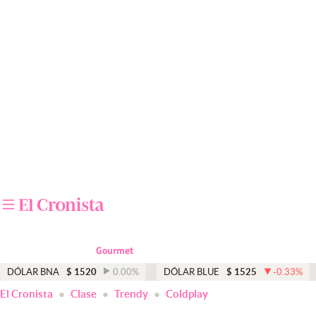
Últimas noticias
Dólar
Members
Economía y Política
Finanzas y Mercados
Mercados Online
Negocios
Columnistas
Gourmet
Otras secciones
DÓLAR BNA
$
1520
0.00
%
DÓLAR BLUE
$
1525
-0.33
%
El Cronista
Clase
Trendy
Coldplay
Apertura