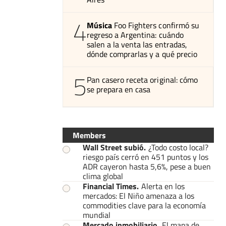
4
Música
Foo Fighters confirmó su
regreso a Argentina: cuándo
salen a la venta las entradas,
dónde comprarlas y a qué precio
5
Pan casero receta original: cómo
se prepara en casa
Members
Wall Street subió
.
¿Todo costo local?
riesgo país cerró en 451 puntos y los
ADR cayeron hasta 5,6%, pese a buen
clima global
Financial Times
.
Alerta en los
mercados: El Niño amenaza a los
commodities clave para la economía
mundial
Mercado inmobiliario
.
El mapa de