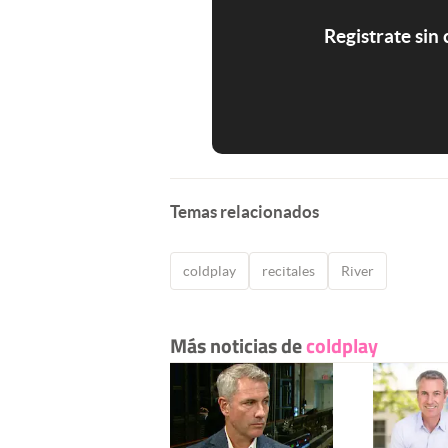
Registrate sin
Temas relacionados
coldplay
recitales
River
Más noticias de
coldplay