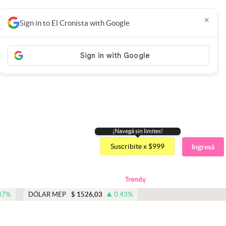
×
Sign in to El Cronista with Google
¡Navegá sin limites!
Suscribite x $999
Ingresá
Trendy
87
%
DÓLAR MEP
$
1526,03
0.43
%