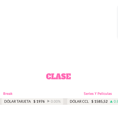
Break
Series Y Peliculas
DÓLAR TARJETA
$
1976
0.00
%
DÓLAR CCL
$
1585,52
0.