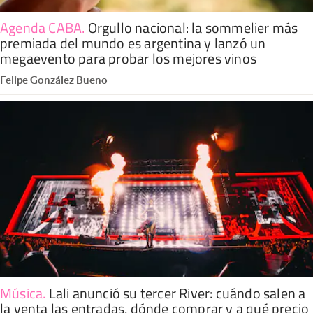
Agenda CABA
.
Orgullo nacional: la sommelier más
premiada del mundo es argentina y lanzó un
megaevento para probar los mejores vinos
Felipe González Bueno
Música
.
Lali anunció su tercer River: cuándo salen a
la venta las entradas, dónde comprar y a qué precio