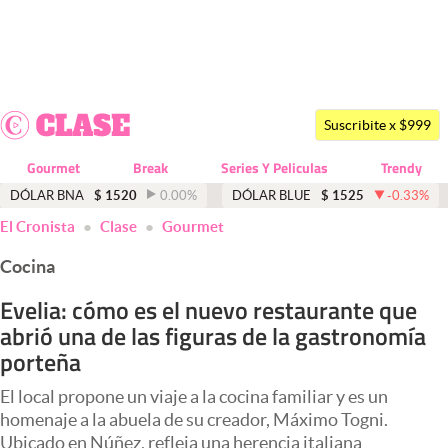
Últimas noticias
Dólar
Suscribite x $999
Members
Gourmet
Break
Series Y Peliculas
Trendy
Economía y Política
DÓLAR BNA
$
1520
0.00
%
DÓLAR BLUE
$
1525
-0.33
%
El Cronista
Clase
Gourmet
Finanzas y Mercados
Cocina
Mercados Online
Evelia: cómo es el nuevo restaurante que
Negocios
abrió una de las figuras de la gastronomía
Columnistas
porteña
Otras secciones
El local propone un viaje a la cocina familiar y es un
homenaje a la abuela de su creador, Máximo Togni.
Apertura
Ubicado en Núñez, refleja una herencia italiana