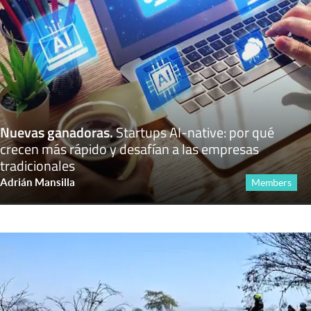
Nuevas ganadoras
.
Startups AI-native: por qué
crecen más rápido y desafían a las empresas
tradicionales
Adrián Mansilla
Members