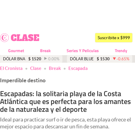
Últimas noticias
Dólar
Suscribite x $999
Members
Gourmet
Break
Series Y Peliculas
Trendy
Economía y Política
DÓLAR BNA
$
1520
0.00
%
DÓLAR BLUE
$
1530
-0.65
%
El Cronista
Clase
Break
Escapada
Finanzas y Mercados
Imperdible destino
Mercados Online
Escapadas: la solitaria playa de la Costa
Negocios
Atlántica que es perfecta para los amantes
Columnistas
de la naturaleza y el deporte
Otras secciones
Ideal para practicar surf o ir de pesca, esta playa ofrece el
mejor espacio para descansar un fin de semana.
Apertura