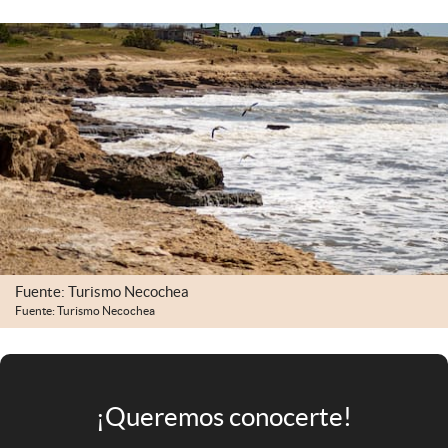
Infotechnology
Clase
Clima
Mundial 2026
Eventos Corporativos
El Cronista Studio
Mediakit
abre en nueva pestaña
Fuente: Turismo Necochea
Argentina
Fuente: Turismo Necochea
¡Queremos conocerte!