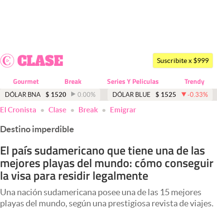
Últimas noticias
Dólar
Suscribite x $999
Members
Gourmet
Break
Series Y Peliculas
Trendy
Economía y Política
DÓLAR BNA
$
1520
0.00
%
DÓLAR BLUE
$
1525
-0.33
%
El Cronista
Clase
Break
Emigrar
Finanzas y Mercados
Destino imperdible
Mercados Online
El país sudamericano que tiene una de las
Negocios
mejores playas del mundo: cómo conseguir
Columnistas
la visa para residir legalmente
Otras secciones
Una nación sudamericana posee una de las 15 mejores
playas del mundo, según una prestigiosa revista de viajes.
Apertura