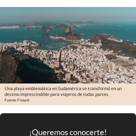
Infotechnology
Clase
Clima
Mundial 2026
Eventos Corporativos
El Cronista Studio
Mediakit
abre en nueva pestaña
Una playa emblemática en Sudamérica se transformó en un
Argentina
destino imprescindible para viajeros de todas partes.
Fuente: Freepik
¡Queremos conocerte!