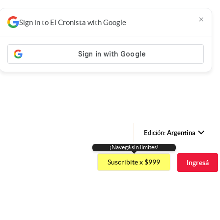
×
Sign in to El Cronista with Google
Edición:
Argentina
¡Navegá sin limites!
Argentina
Suscribite x $999
Ingresá
España
México
USA
Colombia