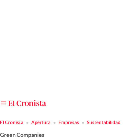
Últimas noticias
Dólar
Members
Economía y Política
Finanzas y Mercados
Mercados Online
Negocios
Columnistas
Otras secciones
El Cronista
Apertura
Empresas
Sustentabilidad
Apertura
Green Companies