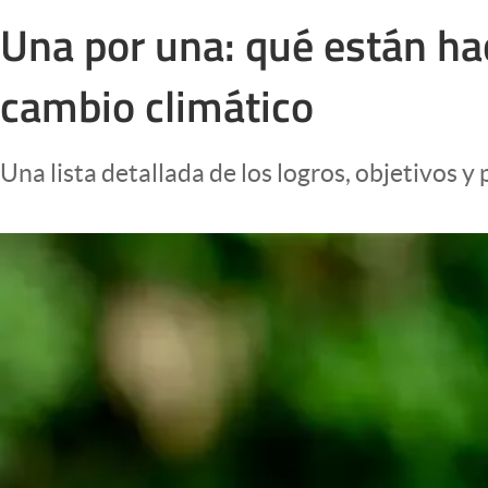
Infotechnology
Una por una: qué están hac
Clase
cambio climático
Clima
Mundial 2026
Una lista detallada de los logros, objetivos
Eventos Corporativos
El Cronista Studio
Mediakit
abre en nueva pestaña