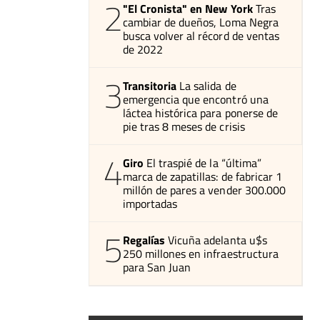
2
"El Cronista" en New York
Tras
cambiar de dueños, Loma Negra
busca volver al récord de ventas
de 2022
3
Transitoria
La salida de
emergencia que encontró una
láctea histórica para ponerse de
pie tras 8 meses de crisis
4
Giro
El traspié de la “última”
marca de zapatillas: de fabricar 1
millón de pares a vender 300.000
importadas
5
Regalías
Vicuña adelanta u$s
250 millones en infraestructura
para San Juan