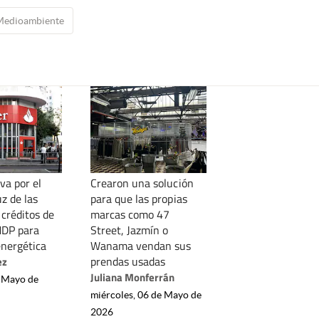
Medioambiente
va por el
Crearon una solución
uz de las
para que las propias
créditos de
marcas como 47
MDP para
Street, Jazmín o
energética
Wanama vendan sus
prendas usadas
ez
Juliana Monferrán
e Mayo de
miércoles, 06 de Mayo de
2026