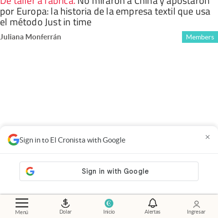
De taller a fábrica
.
No miraron a China y apostaron
por Europa: la historia de la empresa textil que usa
el método Just in time
Juliana Monferrán
Members
×
Sign in to El Cronista with Google
Noticias de tu interés
Dolar
Inicio
Alertas
Ingresar
Menú