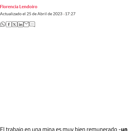
Florencia Lendoiro
Actualizado el
25 de Abril de 2023
17:27
abre en nueva pestaña
abre en nueva pestaña
abre en nueva pestaña
abre en nueva pestaña
El trabajo en una mina es muy bien remunerado -
un