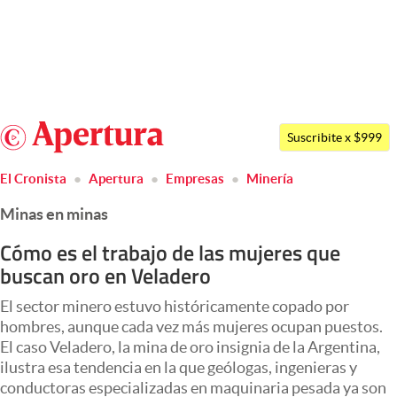
Últimas noticias
Dólar
Argentina
Members
Suscribite x $999
España
Economía y Política
El Cronista
Apertura
Empresas
Minería
México
Finanzas y Mercados
Minas en minas
USA
Mercados Online
Colombia
Cómo es el trabajo de las mujeres que
buscan oro en Veladero
Uruguay
Negocios
El sector minero estuvo históricamente copado por
Columnistas
hombres, aunque cada vez más mujeres ocupan puestos.
Otras secciones
El caso Veladero, la mina de oro insignia de la Argentina,
ilustra esa tendencia en la que geólogas, ingenieras y
Apertura
conductoras especializadas en maquinaria pesada ya son