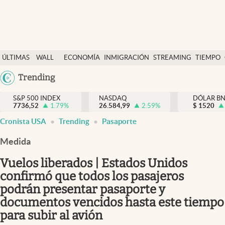
Últimas Noticias
ÚLTIMAS
WALL
ECONOMÍA
INMIGRACIÓN
STREAMING
TIEMPO
Finanzas y economía
NOTICIAS
STREET
Argentina
Trending
Wall Street y dólar
Y
España
Inmigración
DÓLAR
S&P 500 INDEX
NASDAQ
DÓLAR B
7736,52
1.79
%
26.584,99
2.59
%
México
$
1520
Trending
Cronista USA
Trending
Pasaporte
USA
Tiempo
Colombia
Medida
Uruguay
Ciencia y salud
Vuelos liberados | Estados Unidos
Espiritual
confirmó que todos los pasajeros
podrán presentar pasaporte y
Streaming
documentos vencidos hasta este tiempo
PC y mobile
para subir al avión