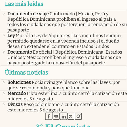
Las más leídas
Documento de viaje
Confirmado | México, Perú y
República Dominicana prohíben el ingreso al país a
todos los ciudadanos que posterguen la renovación de su
pasaporte
Ley
Murió la Ley de Alquileres | Los inquilinos tendrán
permitido quedarse en la vivienda incluso si el dueño
desea no extender el contrato en Estados Unidos
Documento
Es oficial | República Dominicana, Estados
Unidos y México prohíben el ingreso a ciudadanos que
hayan postergado la renovación del pasaporte
Últimas noticias
Soluciones
Rociar vinagre blanco sobre las llaves: por
qué se recomienda y para qué funciona
Mercado
Libra esterlina: a cuánto cerró la cotización este
miércoles 5 de agosto
Divisas
Peso colombiano: a cuánto cerró la cotización
este miércoles 5 de agosto
abre en nueva pestaña
abre en nueva pestaña
abre en nueva pestaña
abre en nueva pestaña
abre en nueva pestaña