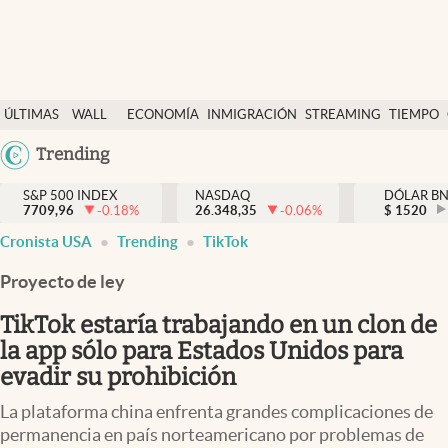
Últimas Noticias
ÚLTIMAS
WALL
ECONOMÍA
INMIGRACIÓN
STREAMING
TIEMPO
Finanzas y economía
NOTICIAS
STREET
Argentina
Trending
Wall Street y dólar
Y
España
Inmigración
DÓLAR
S&P 500 INDEX
NASDAQ
DÓLAR B
7709,96
-0.18
%
26.348,35
-0.06
%
México
$
1520
Trending
Cronista USA
Trending
TikTok
USA
Tiempo
Colombia
Proyecto de ley
Uruguay
Ciencia y salud
TikTok estaría trabajando en un clon de
Espiritual
la app sólo para Estados Unidos para
evadir su prohibición
Streaming
La plataforma china enfrenta grandes complicaciones de
PC y mobile
permanencia en país norteamericano por problemas de