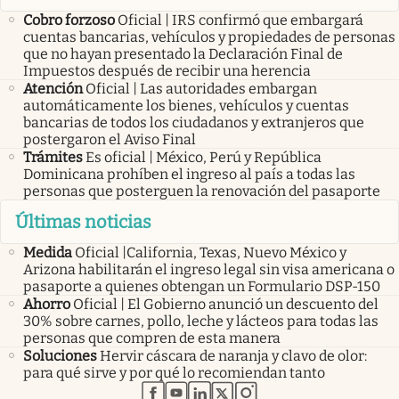
Cobro forzoso
Oficial | IRS confirmó que embargará
cuentas bancarias, vehículos y propiedades de personas
que no hayan presentado la Declaración Final de
Impuestos después de recibir una herencia
Atención
Oficial | Las autoridades embargan
automáticamente los bienes, vehículos y cuentas
bancarias de todos los ciudadanos y extranjeros que
postergaron el Aviso Final
Trámites
Es oficial | México, Perú y República
Dominicana prohíben el ingreso al país a todas las
personas que posterguen la renovación del pasaporte
Últimas noticias
Medida
Oficial |California, Texas, Nuevo México y
Arizona habilitarán el ingreso legal sin visa americana o
pasaporte a quienes obtengan un Formulario DSP-150
Ahorro
Oficial | El Gobierno anunció un descuento del
30% sobre carnes, pollo, leche y lácteos para todas las
personas que compren de esta manera
Soluciones
Hervir cáscara de naranja y clavo de olor:
para qué sirve y por qué lo recomiendan tanto
abre en nueva pestaña
abre en nueva pestaña
abre en nueva pestaña
abre en nueva pestaña
abre en nueva pestaña