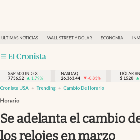
Últimas Noticias
Finanzas y economía
ÚLTIMAS NOTICIAS
WALL STREET Y DÓLAR
ECONOMÍA
INM
Wall Street y dólar
Inmigración
Trending
S&P 500 INDEX
NASDAQ
DÓLAR B
7736,52
1.79
%
26.363,44
-0.83
%
$
1520
Tiempo
Cronista USA
Trending
Cambio De Horario
Ciencia y salud
Horario
Espiritual
Se adelanta el cambio de
Streaming
los relojes en marzo
PC y mobile