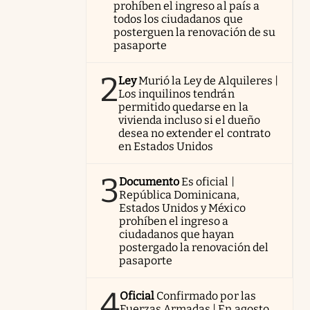
prohíben el ingreso al país a
todos los ciudadanos que
posterguen la renovación de su
pasaporte
2
Ley
Murió la Ley de Alquileres |
Los inquilinos tendrán
permitido quedarse en la
vivienda incluso si el dueño
desea no extender el contrato
en Estados Unidos
3
Documento
Es oficial |
República Dominicana,
Estados Unidos y México
prohíben el ingreso a
ciudadanos que hayan
postergado la renovación del
pasaporte
4
Oficial
Confirmado por las
Fuerzas Armadas | En agosto