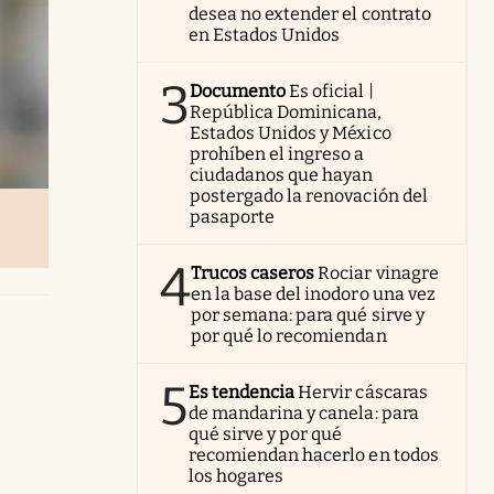
desea no extender el contrato
en Estados Unidos
3
Documento
Es oficial |
República Dominicana,
Estados Unidos y México
prohíben el ingreso a
ciudadanos que hayan
postergado la renovación del
pasaporte
4
Trucos caseros
Rociar vinagre
en la base del inodoro una vez
por semana: para qué sirve y
por qué lo recomiendan
5
Es tendencia
Hervir cáscaras
de mandarina y canela: para
qué sirve y por qué
recomiendan hacerlo en todos
los hogares