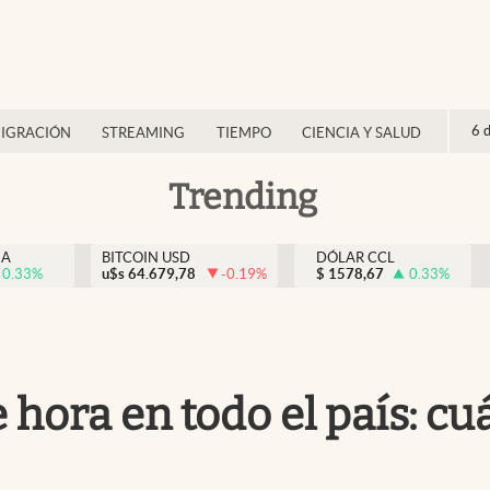
6 
IGRACIÓN
STREAMING
TIEMPO
CIENCIA Y SALUD
Trending
NA
BITCOIN USD
DÓLAR CCL
0.33
%
u$s
64.679,78
-0.19
%
$
1578,67
0.33
%
 hora en todo el país: c