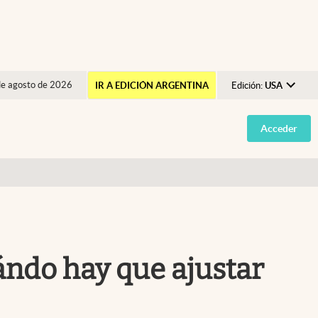
de agosto de 2026
IR A EDICIÓN ARGENTINA
Edición:
USA
Argentina
Acceder
España
México
USA
Colombia
Uruguay
uándo hay que ajustar