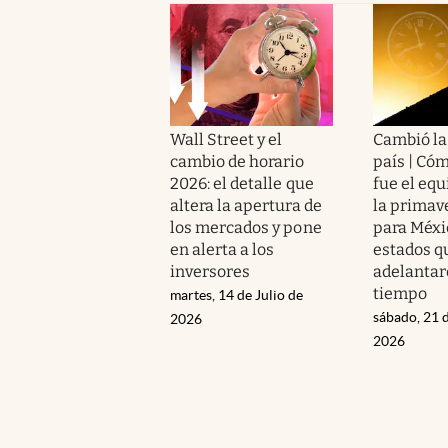
Wall Street y el
Cambió la 
cambio de horario
país | Có
2026: el detalle que
fue el equ
altera la apertura de
la primav
los mercados y pone
para Méxic
en alerta a los
estados q
inversores
adelantar
tiempo
martes, 14 de Julio de
sábado, 21 
2026
2026