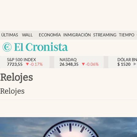
Últimas Noticias
ÚLTIMAS
WALL
ECONOMÍA
INMIGRACIÓN
STREAMING
TIEMPO
Finanzas y economía
NOTICIAS
STREET
Argentina
Wall Street y dólar
Y
España
Inmigración
DÓLAR
S&P 500 INDEX
NASDAQ
DÓLAR B
7723,55
-0.17
%
26.348,35
-0.06
%
México
$
1520
Trending
USA
relojes
Tiempo
Colombia
relojes
Uruguay
Ciencia y salud
Espiritual
Streaming
PC y mobile