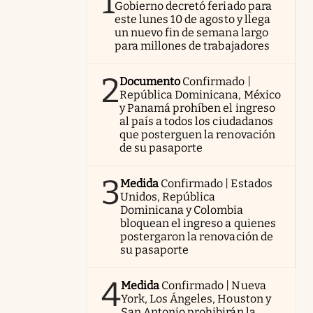
1
Gobierno decretó feriado para
este lunes 10 de agosto y llega
un nuevo fin de semana largo
para millones de trabajadores
2
Documento
Confirmado |
República Dominicana, México
y Panamá prohíben el ingreso
al país a todos los ciudadanos
que posterguen la renovación
de su pasaporte
3
Medida
Confirmado | Estados
Unidos, República
Dominicana y Colombia
bloquean el ingreso a quienes
postergaron la renovación de
su pasaporte
4
Medida
Confirmado | Nueva
York, Los Ángeles, Houston y
San Antonio prohibirán la