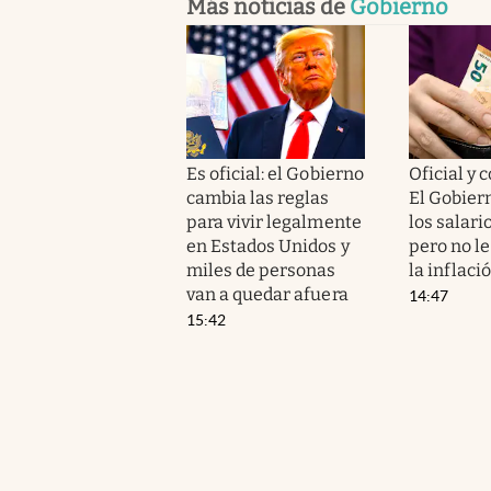
Más noticias de
Gobierno
Es oficial: el Gobierno
Oficial y 
cambia las reglas
El Gobie
para vivir legalmente
los salario
en Estados Unidos y
pero no l
miles de personas
la inflaci
van a quedar afuera
14:47
15:42