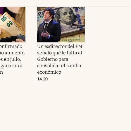
confirmado |
Un exdirector del FMI
rno aumentó
señaló qué le falta al
s en julio,
Gobierno para
e ganaron a
consolidar el rumbo
ón
económico
14:20