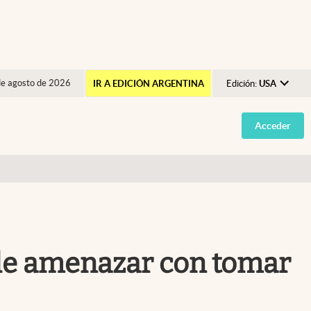
de agosto de 2026
IR A EDICIÓN ARGENTINA
Edición:
USA
Argentina
Acceder
España
México
USA
Colombia
Uruguay
o de amenazar con tomar