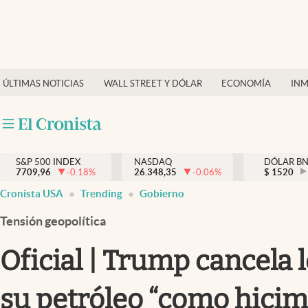
Últimas Noticias
Finanzas y economía
ÚLTIMAS NOTICIAS
WALL STREET Y DÓLAR
ECONOMÍA
INM
Wall Street y dólar
Inmigración
Trending
S&P 500 INDEX
NASDAQ
DÓLAR B
7709,96
-0.18
%
26.348,35
-0.06
%
$
1520
Tiempo
Cronista USA
Trending
Gobierno
Ciencia y salud
Tensión geopolítica
Espiritual
Oficial | Trump cancela
Streaming
su petróleo “como hicim
PC y mobile