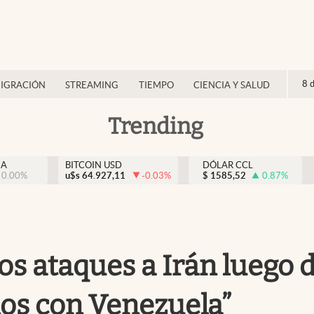
8 
IGRACIÓN
STREAMING
TIEMPO
CIENCIA Y SALUD
Trending
NA
BITCOIN USD
DÓLAR CCL
0.00
%
u$s
64.927,11
-0.03
%
$
1585,52
0.87
%
 los ataques a Irán lueg
os con Venezuela”