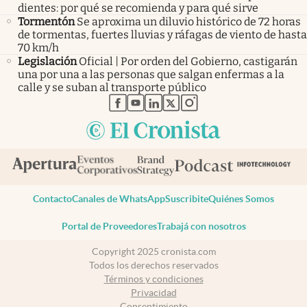
dientes: por qué se recomienda y para qué sirve
Tormentón
Se aproxima un diluvio histórico de 72 horas
de tormentas, fuertes lluvias y ráfagas de viento de hasta
70 km/h
Legislación
Oficial | Por orden del Gobierno, castigarán
una por una a las personas que salgan enfermas a la
calle y se suban al transporte público
abre en nueva pestaña
abre en nueva pestaña
abre en nueva pestaña
abre en nueva pestaña
abre en nueva pestaña
Contacto
Canales de WhatsApp
Suscribite
Quiénes Somos
Portal de Proveedores
Trabajá con nosotros
Copyright 2025 cronista.com
Todos los derechos reservados
Términos y condiciones
Privacidad
Consentimiento