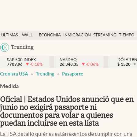
Últimas Noticias
ÚLTIMAS
WALL
ECONOMÍA
INMIGRACIÓN
STREAMING
TIEMPO
Finanzas y economía
NOTICIAS
STREET
Argentina
Trending
Wall Street y dólar
Y
España
Inmigración
DÓLAR
S&P 500 INDEX
NASDAQ
DÓLAR B
7709,96
-0.18
%
26.348,35
-0.06
%
México
$
1520
Trending
Cronista USA
Trending
Pasaporte
USA
Tiempo
Colombia
Medida
Uruguay
Ciencia y salud
Oficial | Estados Unidos anunció que en
Espiritual
junio no exigirá pasaporte ni
documentos para volar a quienes
Streaming
puedan incluirse en esta lista
PC y mobile
La TSA detalló quiénes están exentos de cumplir con una