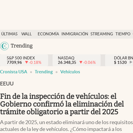
Últimas Noticias
ÚLTIMAS
WALL
ECONOMÍA
INMIGRACIÓN
STREAMING
TIEMPO
Finanzas y economía
NOTICIAS
STREET
Argentina
Trending
Wall Street y dólar
Y
España
Inmigración
DÓLAR
S&P 500 INDEX
NASDAQ
DÓLAR B
7709,96
-0.18
%
26.348,35
-0.06
%
México
$
1520
Trending
Cronista USA
Trending
Vehículos
USA
Tiempo
Colombia
EEUU
Uruguay
Ciencia y salud
Fin de la inspección de vehículos: el
Espiritual
Gobierno confirmó la eliminación del
trámite obligatorio a partir del 2025
Streaming
A partir de 2025, un estado eliminará uno de los requisitos
PC y mobile
actuales de la ley de vehículos. ¿Cómo impactará a los