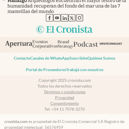
Hallazgo
Arqueólogos encuentran el mayor tesoro de la
humanidad: recuperan del fondo del mar una de las 7
maravillas del mundo
abre en nueva pestaña
abre en nueva pestaña
abre en nueva pestaña
abre en nueva pestaña
abre en nueva pestaña
Contacto
Canales de WhatsApp
Suscribite
Quiénes Somos
Portal de Proveedores
Trabajá con nosotros
Copyright 2025 cronista.com
Todos los derechos reservados
Términos y condiciones
Privacidad
Consentimiento
Tel:
+54 11 7078-3270
cronista.com
es propiedad de El Cronista Comercial S.A Registro de
propiedad intelectual: 56576959