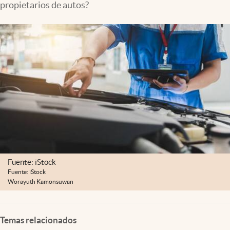
propietarios de autos?
Lifestyle
USA
Fuente: iStock
Fuente: iStock
Worayuth Kamonsuwan
Temas relacionados