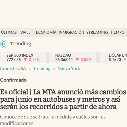
Últimas Noticias
ÚLTIMAS
WALL
ECONOMÍA
INMIGRACIÓN
STREAMING
TIEMPO
Finanzas y economía
NOTICIAS
STREET
Argentina
Trending
Wall Street y dólar
Y
España
Inmigración
DÓLAR
S&P 500 INDEX
NASDAQ
DÓLAR B
7723,55
-0.17
%
26.363,44
-0.83
%
México
$
1520
Trending
Cronista USA
Trending
Nueva York
USA
Tiempo
Colombia
Confirmado
Uruguay
Ciencia y salud
Es oficial | La MTA anunció más cambios
Espiritual
para junio en autobuses y metros y así
serán los recorridos a partir de ahora
Streaming
Conoce de qué se trata la medida y cuáles son las
PC y mobile
modificaciones.