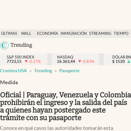
Últimas Noticias
ÚLTIMAS
WALL
ECONOMÍA
INMIGRACIÓN
STREAMING
TIEMPO
Finanzas y economía
NOTICIAS
STREET
Argentina
Trending
Wall Street y dólar
Y
España
Inmigración
DÓLAR
S&P 500 INDEX
NASDAQ
DÓLAR B
7723,55
-0.17
%
26.363,44
-0.83
%
México
$
1520
Trending
Cronista USA
Trending
Pasaporte
USA
Tiempo
Colombia
Medida
Uruguay
Ciencia y salud
Oficial | Paraguay, Venezuela y Colombia
Espiritual
prohibirán el ingreso y la salida del país
a quienes hayan postergado este
Streaming
trámite con su pasaporte
PC y mobile
Conoce en qué casos las autoridades tomarán esta