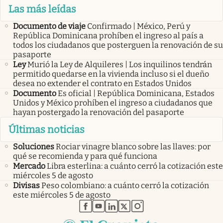
Las más leídas
Documento de viaje
Confirmado | México, Perú y
República Dominicana prohíben el ingreso al país a
todos los ciudadanos que posterguen la renovación de su
pasaporte
Ley
Murió la Ley de Alquileres | Los inquilinos tendrán
permitido quedarse en la vivienda incluso si el dueño
desea no extender el contrato en Estados Unidos
Documento
Es oficial | República Dominicana, Estados
Unidos y México prohíben el ingreso a ciudadanos que
hayan postergado la renovación del pasaporte
Últimas noticias
Soluciones
Rociar vinagre blanco sobre las llaves: por
qué se recomienda y para qué funciona
Mercado
Libra esterlina: a cuánto cerró la cotización este
miércoles 5 de agosto
Divisas
Peso colombiano: a cuánto cerró la cotización
este miércoles 5 de agosto
abre en nueva pestaña
abre en nueva pestaña
abre en nueva pestaña
abre en nueva pestaña
abre en nueva pestaña