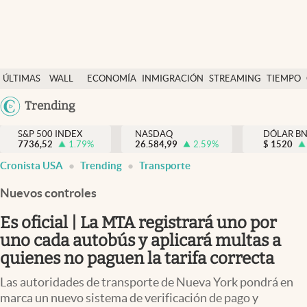
Últimas Noticias
ÚLTIMAS
WALL
ECONOMÍA
INMIGRACIÓN
STREAMING
TIEMPO
Finanzas y economía
NOTICIAS
STREET
Argentina
Trending
Wall Street y dólar
Y
España
Inmigración
DÓLAR
S&P 500 INDEX
NASDAQ
DÓLAR B
7736,52
1.79
%
26.584,99
2.59
%
México
$
1520
Trending
Cronista USA
Trending
Transporte
USA
Tiempo
Colombia
Nuevos controles
Uruguay
Ciencia y salud
Es oficial | La MTA registrará uno por
Espiritual
uno cada autobús y aplicará multas a
quienes no paguen la tarifa correcta
Streaming
Las autoridades de transporte de Nueva York pondrá en
PC y mobile
marca un nuevo sistema de verificación de pago y