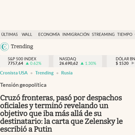
Últimas Noticias
ÚLTIMAS
WALL
ECONOMÍA
INMIGRACIÓN
STREAMING
TIEMPO
Finanzas y economía
NOTICIAS
STREET
Trending
Wall Street y dólar
Y
Inmigración
DÓLAR
S&P 500 INDEX
NASDAQ
DÓLAR B
7757,64
0.62
%
26.690,62
1.30
%
$
1520
Trending
Cronista USA
Trending
Rusia
Tiempo
Tensión geopolítica
Ciencia y salud
Cruzó fronteras, pasó por despachos
Espiritual
oficiales y terminó revelando un
objetivo que iba más allá de su
Streaming
destinatario: la carta que Zelensky le
PC y mobile
escribió a Putin