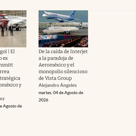
gol | El
De la caída de Interjet
o ex
a la paradoja de
mmitt
Aeroméxico y el
rrea
monopolio silencioso
tratégica
de Vista Group
oméxico y
Alejandro Ángeles
martes, 04 de Agosto de
ez
2026
de Agosto de