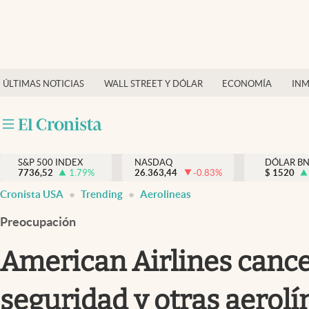
Últimas Noticias
Finanzas y economía
ÚLTIMAS NOTICIAS
WALL STREET Y DÓLAR
ECONOMÍA
INM
Wall Street y dólar
Inmigración
Trending
S&P 500 INDEX
NASDAQ
DÓLAR B
7736,52
1.79
%
26.363,44
-0.83
%
$
1520
Tiempo
Cronista USA
Trending
Aerolineas
Ciencia y salud
Preocupación
Espiritual
American Airlines cance
Streaming
seguridad y otras aerol
PC y mobile