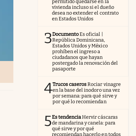
permitido quedarse en la
vivienda incluso si el dueño
desea no extender el contrato
en Estados Unidos
3
Documento
Es oficial |
República Dominicana,
Estados Unidos y México
prohíben el ingreso a
ciudadanos que hayan
postergado la renovación del
pasaporte
4
Trucos caseros
Rociar vinagre
en la base del inodoro una vez
por semana: para qué sirve y
por qué lo recomiendan
5
Es tendencia
Hervir cáscaras
de mandarina y canela: para
qué sirve y por qué
recomiendan hacerlo en todos