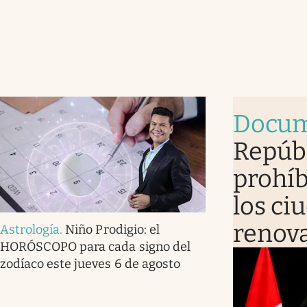
Docum
Repúb
prohíb
los ci
renova
Astrología
.
Niño Prodigio: el
HORÓSCOPO para cada signo del
zodíaco este jueves 6 de agosto