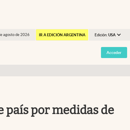
de agosto de 2026
IR A EDICIÓN ARGENTINA
Edición:
USA
Argentina
Acceder
España
México
USA
Colombia
Uruguay
te país por medidas de