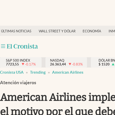
Últimas Noticias
Finanzas y economía
ÚLTIMAS NOTICIAS
WALL STREET Y DÓLAR
ECONOMÍA
INM
Wall Street y dólar
Inmigración
Trending
S&P 500 INDEX
NASDAQ
DÓLAR B
7723,55
-0.17
%
26.363,44
-0.83
%
$
1520
Tiempo
Cronista USA
Trending
American Airlines
Ciencia y salud
Atención viajeros
Espiritual
American Airlines imple
Streaming
el motivo por el que deb
PC y mobile