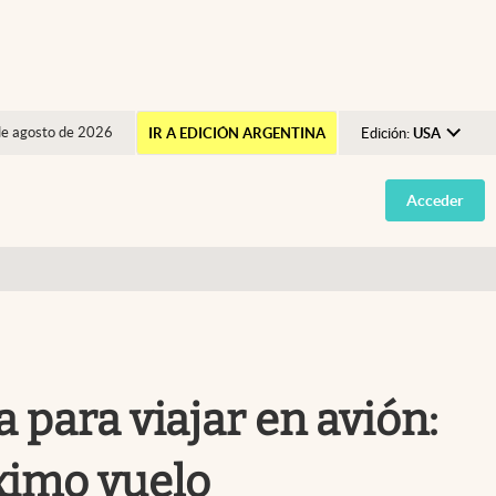
de agosto de 2026
IR A EDICIÓN ARGENTINA
Edición:
USA
Argentina
Acceder
España
México
USA
Colombia
Uruguay
para viajar en avión:
óximo vuelo