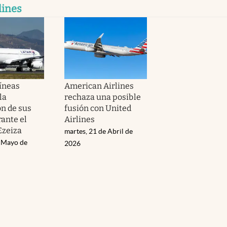
lines
íneas
American Airlines
la
rechaza una posible
n de sus
fusión con United
rante el
Airlines
Ezeiza
martes, 21 de Abril de
e Mayo de
2026