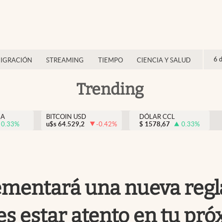
6 
IGRACIÓN
STREAMING
TIEMPO
CIENCIA Y SALUD
Trending
NA
BITCOIN USD
DÓLAR CCL
0.33
%
u$s
64.529,2
-0.42
%
$
1578,67
0.33
%
mentará una nueva regla 
es estar atento en tu pr