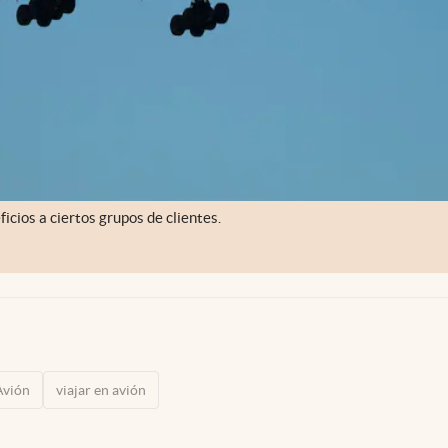
icios a ciertos grupos de clientes.
Avión
viajar en avión