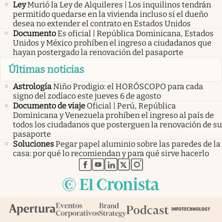
Ley
Murió la Ley de Alquileres | Los inquilinos tendrán
permitido quedarse en la vivienda incluso si el dueño
desea no extender el contrato en Estados Unidos
Documento
Es oficial | República Dominicana, Estados
Unidos y México prohíben el ingreso a ciudadanos que
hayan postergado la renovación del pasaporte
Últimas noticias
Astrología
Niño Prodigio: el HORÓSCOPO para cada
signo del zodíaco este jueves 6 de agosto
Documento de viaje
Oficial | Perú, República
Dominicana y Venezuela prohíben el ingreso al país de
todos los ciudadanos que posterguen la renovación de su
pasaporte
Soluciones
Pegar papel aluminio sobre las paredes de la
casa: por qué lo recomiendan y para qué sirve hacerlo
abre en nueva pestaña
abre en nueva pestaña
abre en nueva pestaña
abre en nueva pestaña
abre en nueva pestaña