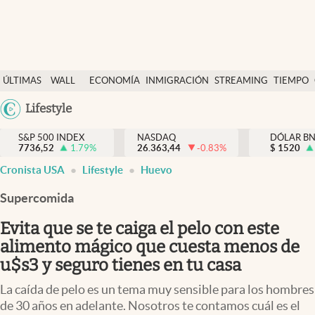
Últimas Noticias
ÚLTIMAS
WALL
ECONOMÍA
INMIGRACIÓN
STREAMING
TIEMPO
Finanzas y economía
NOTICIAS
STREET
Argentina
Lifestyle
Wall Street y dólar
Y
España
Inmigración
DÓLAR
S&P 500 INDEX
NASDAQ
DÓLAR B
7736,52
1.79
%
26.363,44
-0.83
%
México
$
1520
Trending
Cronista USA
Lifestyle
Huevo
USA
Tiempo
Colombia
Supercomida
Uruguay
Ciencia y salud
Evita que se te caiga el pelo con este
Espiritual
alimento mágico que cuesta menos de
u$s3 y seguro tienes en tu casa
Streaming
La caída de pelo es un tema muy sensible para los hombres
PC y mobile
de 30 años en adelante. Nosotros te contamos cuál es el