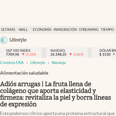
Últimas Noticias
ÚLTIMAS
WALL
ECONOMÍA
INMIGRACIÓN
STREAMING
TIEMPO
Finanzas y economía
NOTICIAS
STREET
Argentina
Lifestyle
Wall Street y dólar
Y
España
Inmigración
DÓLAR
S&P 500 INDEX
NASDAQ
DÓLAR B
7709,96
-0.18
%
26.348,35
-0.06
%
México
$
1520
Trending
Cronista USA
Lifestyle
Naranja
USA
Tiempo
Colombia
Alimentación saludable
Uruguay
Ciencia y salud
Adiós arrugas | La fruta llena de
Espiritual
colágeno que aporta elasticidad y
firmeza: revitaliza la piel y borra líneas
Streaming
de expresión
PC y mobile
Este poderoso cítrico aporta una proteína estructural que