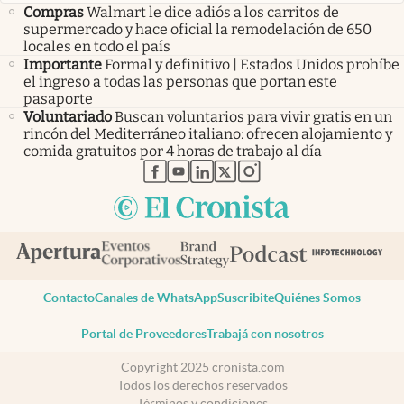
Compras
Walmart le dice adiós a los carritos de
supermercado y hace oficial la remodelación de 650
locales en todo el país
Importante
Formal y definitivo | Estados Unidos prohíbe
el ingreso a todas las personas que portan este
pasaporte
Voluntariado
Buscan voluntarios para vivir gratis en un
rincón del Mediterráneo italiano: ofrecen alojamiento y
comida gratuitos por 4 horas de trabajo al día
abre en nueva pestaña
abre en nueva pestaña
abre en nueva pestaña
abre en nueva pestaña
abre en nueva pestaña
Contacto
Canales de WhatsApp
Suscribite
Quiénes Somos
Portal de Proveedores
Trabajá con nosotros
Copyright 2025 cronista.com
Todos los derechos reservados
Términos y condiciones