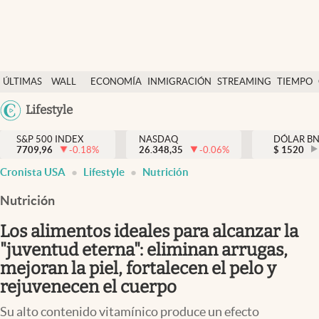
Últimas Noticias
ÚLTIMAS
WALL
ECONOMÍA
INMIGRACIÓN
STREAMING
TIEMPO
Finanzas y economía
NOTICIAS
STREET
Argentina
Lifestyle
Wall Street y dólar
Y
España
Inmigración
DÓLAR
S&P 500 INDEX
NASDAQ
DÓLAR B
7709,96
-0.18
%
26.348,35
-0.06
%
México
$
1520
abre en nueva pestaña
abre en nueva pestaña
abre en nueva pestaña
abre en nueva pestaña
Trending
Cronista USA
Lifestyle
Nutrición
USA
Tiempo
Colombia
Nutrición
Uruguay
Ciencia y salud
Los alimentos ideales para alcanzar la
Espiritual
"juventud eterna": eliminan arrugas,
mejoran la piel, fortalecen el pelo y
Streaming
rejuvenecen el cuerpo
PC y mobile
Su alto contenido vitamínico produce un efecto