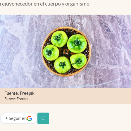
rejuvenecedor en el cuerpo y organismo.
Lifestyle
USA
Fuente: Freepik
Fuente: Freepik
+
Seguir
en
abre en nueva pestaña