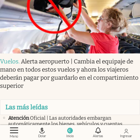
Vuelos
.
Alerta aeropuerto | Cambia el equipaje de
mano en todos estos vuelos y ahora los viajeros
deberán pagar por guardarlo en el compartimiento
superior
Las más leídas
Atención
Oficial | Las autoridades embargan
automáticamente los bienes, vehículos y cuentas
bancarias de todos los ciudadanos y extranjeros que
postergaron el Aviso Final
Dolar
Inicio
Alertas
Ingresar
Menú