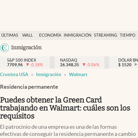
Últimas Noticias
ÚLTIMAS
WALL
ECONOMÍA
INMIGRACIÓN
STREAMING
TIEMPO
Finanzas y economía
NOTICIAS
STREET
Argentina
Inmigración
Wall Street y dólar
Y
España
Inmigración
DÓLAR
S&P 500 INDEX
NASDAQ
DÓLAR B
7709,96
-0.18
%
26.348,35
-0.06
%
México
$
1520
Trending
Cronista USA
Inmigración
Walmart
USA
Tiempo
Colombia
Residencia permanente
Uruguay
Ciencia y salud
Puedes obtener la Green Card
Espiritual
trabajando en Walmart: cuáles son los
requisitos
Streaming
El patrocinio de una empresa es una de las formas
PC y mobile
efectivas de conseguir la residencia permanente a cambio