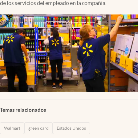
de los servicios del empleado en la compañía.
Lifestyle
USA
Temas relacionados
Walmart
green card
Estados Unidos