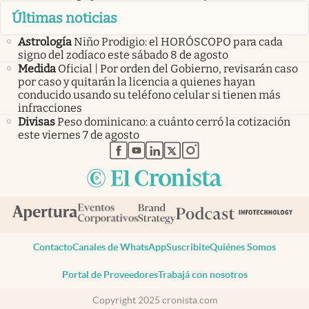
Últimas noticias
Astrología
Niño Prodigio: el HORÓSCOPO para cada
signo del zodíaco este sábado 8 de agosto
Medida
Oficial | Por orden del Gobierno, revisarán caso
por caso y quitarán la licencia a quienes hayan
conducido usando su teléfono celular si tienen más
infracciones
Divisas
Peso dominicano: a cuánto cerró la cotización
este viernes 7 de agosto
abre en nueva pestaña
abre en nueva pestaña
abre en nueva pestaña
abre en nueva pestaña
abre en nueva pestaña
Contacto
Canales de WhatsApp
Suscribite
Quiénes Somos
Portal de Proveedores
Trabajá con nosotros
Copyright 2025 cronista.com