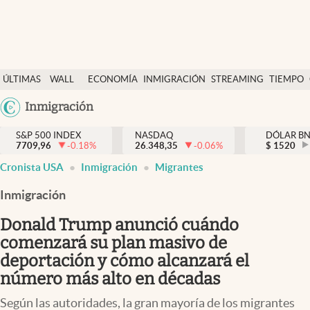
Últimas Noticias
ÚLTIMAS
WALL
ECONOMÍA
INMIGRACIÓN
STREAMING
TIEMPO
Finanzas y economía
NOTICIAS
STREET
Argentina
Inmigración
Wall Street y dólar
Y
España
Inmigración
DÓLAR
S&P 500 INDEX
NASDAQ
DÓLAR B
7709,96
-0.18
%
26.348,35
-0.06
%
México
$
1520
Trending
Cronista USA
Inmigración
Migrantes
USA
Tiempo
Colombia
Inmigración
Uruguay
Ciencia y salud
Donald Trump anunció cuándo
Espiritual
comenzará su plan masivo de
deportación y cómo alcanzará el
Streaming
número más alto en décadas
PC y mobile
Según las autoridades, la gran mayoría de los migrantes