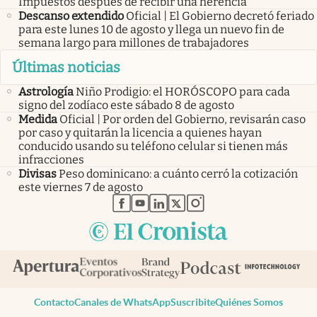
Impuestos después de recibir una herencia
Descanso extendido
Oficial | El Gobierno decretó feriado
para este lunes 10 de agosto y llega un nuevo fin de
semana largo para millones de trabajadores
Últimas noticias
Astrología
Niño Prodigio: el HORÓSCOPO para cada
signo del zodíaco este sábado 8 de agosto
Medida
Oficial | Por orden del Gobierno, revisarán caso
por caso y quitarán la licencia a quienes hayan
conducido usando su teléfono celular si tienen más
infracciones
Divisas
Peso dominicano: a cuánto cerró la cotización
este viernes 7 de agosto
abre en nueva pestaña
abre en nueva pestaña
abre en nueva pestaña
abre en nueva pestaña
abre en nueva pestaña
Contacto
Canales de WhatsApp
Suscribite
Quiénes Somos