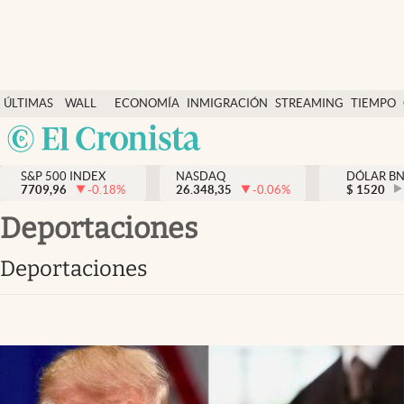
Últimas Noticias
ÚLTIMAS
WALL
ECONOMÍA
INMIGRACIÓN
STREAMING
TIEMPO
Finanzas y economía
NOTICIAS
STREET
Argentina
Wall Street y dólar
Y
España
Inmigración
DÓLAR
S&P 500 INDEX
NASDAQ
DÓLAR B
7709,96
-0.18
%
26.348,35
-0.06
%
México
$
1520
Trending
USA
deportaciones
Tiempo
Colombia
deportaciones
Uruguay
Ciencia y salud
Espiritual
Streaming
PC y mobile