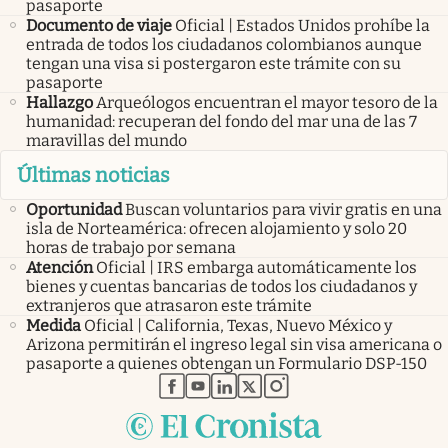
pasaporte
Documento de viaje
Oficial | Estados Unidos prohíbe la
entrada de todos los ciudadanos colombianos aunque
tengan una visa si postergaron este trámite con su
pasaporte
Hallazgo
Arqueólogos encuentran el mayor tesoro de la
humanidad: recuperan del fondo del mar una de las 7
maravillas del mundo
Últimas noticias
Oportunidad
Buscan voluntarios para vivir gratis en una
isla de Norteamérica: ofrecen alojamiento y solo 20
horas de trabajo por semana
Atención
Oficial | IRS embarga automáticamente los
bienes y cuentas bancarias de todos los ciudadanos y
extranjeros que atrasaron este trámite
Medida
Oficial | California, Texas, Nuevo México y
Arizona permitirán el ingreso legal sin visa americana o
pasaporte a quienes obtengan un Formulario DSP-150
abre en nueva pestaña
abre en nueva pestaña
abre en nueva pestaña
abre en nueva pestaña
abre en nueva pestaña