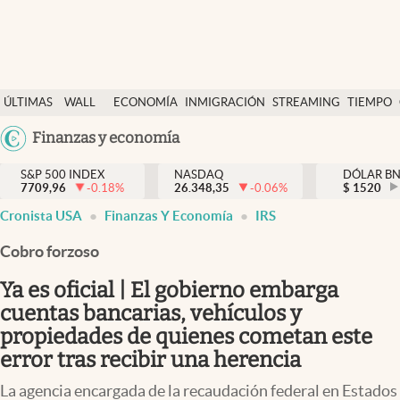
Últimas Noticias
ÚLTIMAS
WALL
ECONOMÍA
INMIGRACIÓN
STREAMING
TIEMPO
Finanzas y economía
NOTICIAS
STREET
Argentina
Finanzas y economía
Wall Street y dólar
Y
España
Inmigración
DÓLAR
S&P 500 INDEX
NASDAQ
DÓLAR B
7709,96
-0.18
%
26.348,35
-0.06
%
México
$
1520
Trending
Cronista USA
Finanzas Y Economía
IRS
USA
Tiempo
Colombia
Cobro forzoso
Uruguay
Ciencia y salud
Ya es oficial | El gobierno embarga
Espiritual
cuentas bancarias, vehículos y
propiedades de quienes cometan este
Streaming
error tras recibir una herencia
PC y mobile
La agencia encargada de la recaudación federal en Estados