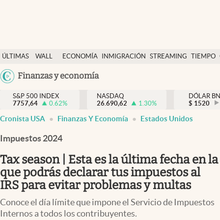
Últimas Noticias
ÚLTIMAS
WALL
ECONOMÍA
INMIGRACIÓN
STREAMING
TIEMPO
Finanzas y economía
NOTICIAS
STREET
Argentina
Finanzas y economía
Wall Street y dólar
Y
España
Inmigración
DÓLAR
S&P 500 INDEX
NASDAQ
DÓLAR B
7757,64
0.62
%
26.690,62
1.30
%
México
$
1520
Trending
Cronista USA
Finanzas Y Economía
Estados Unidos
USA
Tiempo
Colombia
Impuestos 2024
Uruguay
Ciencia y salud
Tax season | Esta es la última fecha en la
Espiritual
que podrás declarar tus impuestos al
IRS para evitar problemas y multas
Streaming
Conoce el día límite que impone el Servicio de Impuestos
PC y mobile
Internos a todos los contribuyentes.