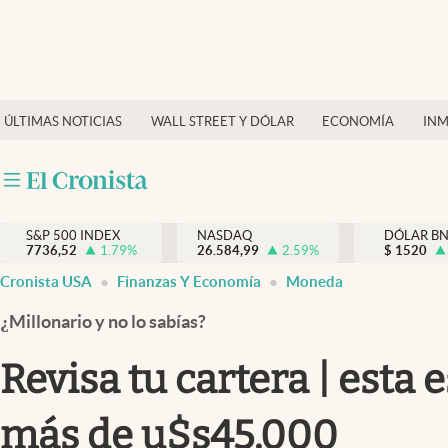
Últimas Noticias
Finanzas y economía
ÚLTIMAS NOTICIAS
WALL STREET Y DÓLAR
ECONOMÍA
INM
Wall Street y dólar
Inmigración
Trending
S&P 500 INDEX
NASDAQ
DÓLAR B
7736,52
1.79
%
26.584,99
2.59
%
$
1520
Tiempo
Cronista USA
Finanzas Y Economía
Moneda
Ciencia y salud
¿Millonario y no lo sabías?
Espiritual
Revisa tu cartera | esta
Streaming
más de u$s45,000
PC y mobile