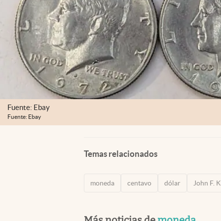
Fuente: Ebay
Fuente: Ebay
Temas relacionados
moneda
centavo
dólar
John F. 
Más noticias de
moneda