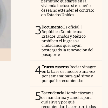
permitido quedarse en la
vivienda incluso si el dueño
desea no extender el contrato
en Estados Unidos
3
Documento
Es oficial |
República Dominicana,
Estados Unidos y México
prohíben el ingreso a
ciudadanos que hayan
postergado la renovación del
pasaporte
4
Trucos caseros
Rociar vinagre
en la base del inodoro una vez
por semana: para qué sirve y
por qué lo recomiendan
5
Es tendencia
Hervir cáscaras
de mandarina y canela: para
qué sirve y por qué
recomiendan hacerlo en todos