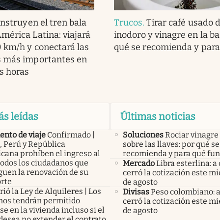
nstruyen el tren bala
Trucos
.
Tirar café usado 
mérica Latina: viajará
inodoro y vinagre en la ba
 km/h y conectará las
qué se recomienda y para
s más importantes en
s horas
ás leídas
Últimas noticias
nto de viaje
Confirmado |
Soluciones
Rociar vinagre
, Perú y República
sobre las llaves: por qué se
cana prohíben el ingreso al
recomienda y para qué fu
todos los ciudadanos que
Mercado
Libra esterlina: a
guen la renovación de su
cerró la cotización este mi
rte
de agosto
ió la Ley de Alquileres | Los
Divisas
Peso colombiano: 
inos tendrán permitido
cerró la cotización este mi
e en la vivienda incluso si el
de agosto
desea no extender el contrato