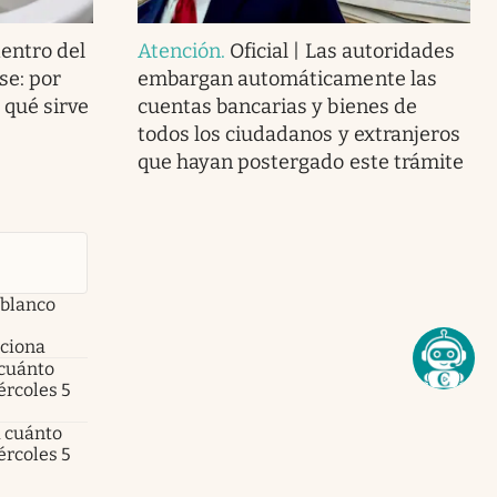
dentro del
Atención
.
Oficial | Las autoridades
se: por
embargan automáticamente las
 qué sirve
cuentas bancarias y bienes de
todos los ciudadanos y extranjeros
que hayan postergado este trámite
 blanco
nciona
 cuánto
ércoles 5
a cuánto
ércoles 5