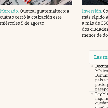
Mercado
.
Quetzal guatemalteco: a
Inversión
.
Co
cuánto cerró la cotización este
más rápido A
miércoles 5 de agosto
a más de 350
dos ciudade
menos de do
Las m
Docume
México
Domini
país a 
poster
pasapo
Ley
Mur
inquil
quedars
dueño 