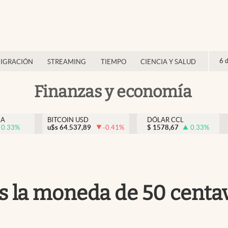
6 
IGRACIÓN
STREAMING
TIEMPO
CIENCIA Y SALUD
Finanzas y economía
NA
BITCOIN USD
DÓLAR CCL
0.33
%
u$s
64.537,89
-0.41
%
$
1578,67
0.33
%
 es la moneda de 50 centa