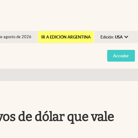
de agosto de 2026
IR A EDICIÓN ARGENTINA
Edición:
USA
Argentina
Acceder
España
México
USA
Colombia
Uruguay
vos de dólar que vale