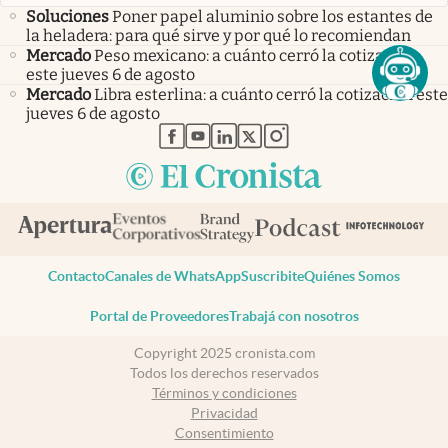
Soluciones
Poner papel aluminio sobre los estantes de
la heladera: para qué sirve y por qué lo recomiendan
Mercado
Peso mexicano: a cuánto cerró la cotización
este jueves 6 de agosto
Mercado
Libra esterlina: a cuánto cerró la cotización este
jueves 6 de agosto
abre en nueva pestaña
abre en nueva pestaña
abre en nueva pestaña
abre en nueva pestaña
abre en nueva pestaña
Contacto
Canales de WhatsApp
Suscribite
Quiénes Somos
Portal de Proveedores
Trabajá con nosotros
Copyright 2025 cronista.com
Todos los derechos reservados
Términos y condiciones
Privacidad
Consentimiento