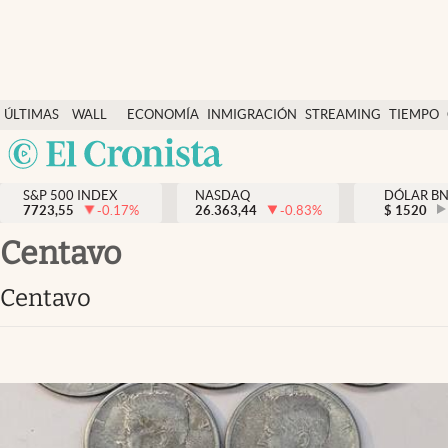
Últimas Noticias
ÚLTIMAS
WALL
ECONOMÍA
INMIGRACIÓN
STREAMING
TIEMPO
Finanzas y economía
NOTICIAS
STREET
Argentina
Wall Street y dólar
Y
España
Inmigración
DÓLAR
S&P 500 INDEX
NASDAQ
DÓLAR B
7723,55
-0.17
%
26.363,44
-0.83
%
México
$
1520
Trending
USA
centavo
Tiempo
Colombia
centavo
Uruguay
Ciencia y salud
Espiritual
Streaming
PC y mobile