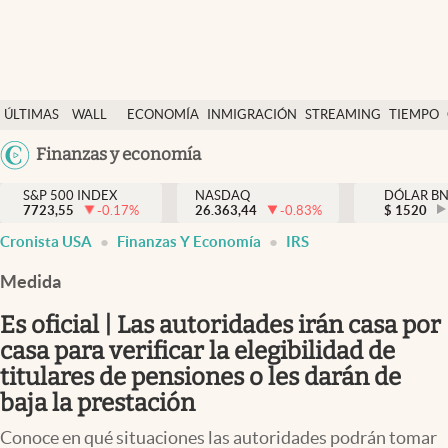
Últimas Noticias
ÚLTIMAS
WALL
ECONOMÍA
INMIGRACIÓN
STREAMING
TIEMPO
Finanzas y economía
NOTICIAS
STREET
Argentina
Finanzas y economía
Wall Street y dólar
Y
España
Inmigración
DÓLAR
S&P 500 INDEX
NASDAQ
DÓLAR B
7723,55
-0.17
%
26.363,44
-0.83
%
México
$
1520
Trending
Cronista USA
Finanzas Y Economía
IRS
USA
Tiempo
Colombia
Medida
Uruguay
Ciencia y salud
Es oficial | Las autoridades irán casa por
Espiritual
casa para verificar la elegibilidad de
titulares de pensiones o les darán de
Streaming
baja la prestación
PC y mobile
Conoce en qué situaciones las autoridades podrán tomar