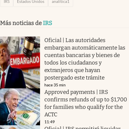
IRS
Estados Unidos
analítica1
Más noticias de
IRS
Oficial | Las autoridades
embargan automáticamente las
cuentas bancarias y bienes de
todos los ciudadanos y
extranjeros que hayan
postergado este trámite
hace 35 min
Approved payments | IRS
confirms refunds of up to $1,700
for families who qualify for the
ACTC
11:49
Oficial | IRS permitirá liquidar