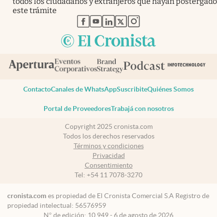
todos los ciudadanos y extranjeros que hayan postergado
este trámite
abre en nueva pestaña
abre en nueva pestaña
abre en nueva pestaña
abre en nueva pestaña
abre en nueva pestaña
Contacto
Canales de WhatsApp
Suscribite
Quiénes Somos
Portal de Proveedores
Trabajá con nosotros
Copyright 2025 cronista.com
Todos los derechos reservados
Términos y condiciones
Privacidad
Consentimiento
Tel:
+54 11 7078-3270
cronista.com
es propiedad de El Cronista Comercial S.A Registro de
propiedad intelectual: 56576959
N° de edición: 10.949 - 6 de agosto de 2026