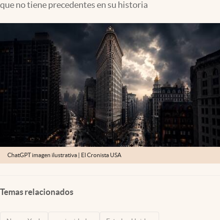
que no tiene precedentes en su historia
Lifestyle
USA
ChatGPT imagen ilustrativa | El Cronista USA
Temas relacionados