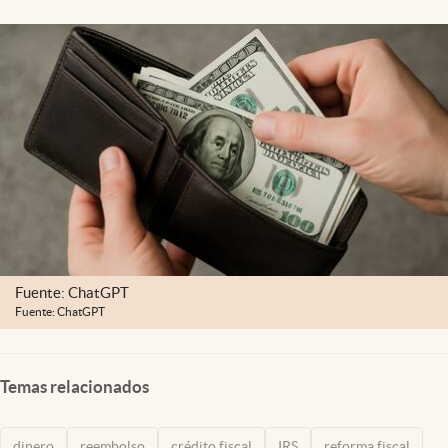
Lifestyle
USA
Fuente: ChatGPT
Fuente: ChatGPT
Temas relacionados
dinero
reembolso
crédito fiscal
IRS
reforma fiscal