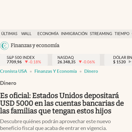
Últimas Noticias
ÚLTIMAS
WALL
ECONOMÍA
INMIGRACIÓN
STREAMING
TIEMPO
Finanzas y economía
NOTICIAS
STREET
Argentina
Finanzas y economía
Wall Street y dólar
Y
España
Inmigración
DÓLAR
S&P 500 INDEX
NASDAQ
DÓLAR B
7709,96
-0.18
%
26.348,35
-0.06
%
México
$
1520
Trending
Cronista USA
Finanzas Y Economía
Dinero
USA
Tiempo
Colombia
Dinero
Uruguay
Ciencia y salud
Es oficial: Estados Unidos depositará
Espiritual
USD 5000 en las cuentas bancarias de
las familias que tengan estos hijos
Streaming
Descubre quiénes podrán aprovechar este nuevo
PC y mobile
beneficio fiscal que acaba de entrar en vigencia.