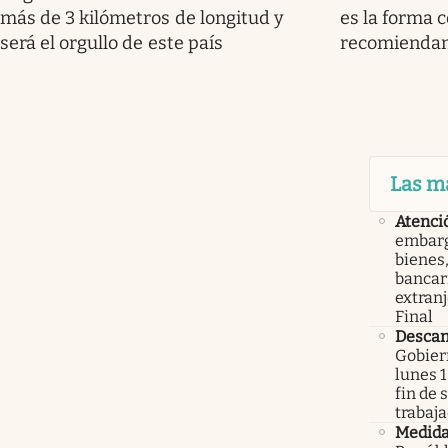
más de 3 kilómetros de longitud y
es la forma c
será el orgullo de este país
recomiendan
Las m
Atenci
embarg
bienes,
bancari
extranj
Final
Descan
Gobier
lunes 1
fin de
trabaj
Medid