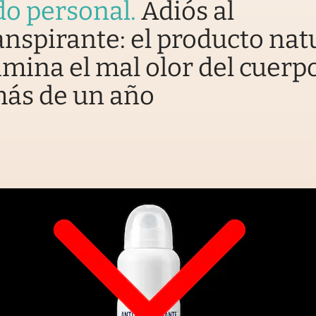
do personal
.
Adiós al
anspirante: el producto nat
imina el mal olor del cuerp
más de un año