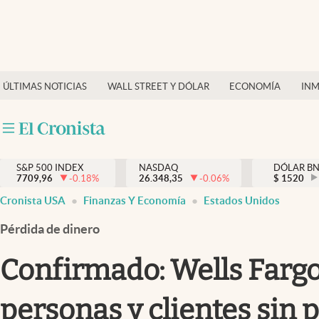
Últimas Noticias
Finanzas y economía
ÚLTIMAS NOTICIAS
WALL STREET Y DÓLAR
ECONOMÍA
INM
Wall Street y dólar
Inmigración
Trending
S&P 500 INDEX
NASDAQ
DÓLAR B
7709,96
-0.18
%
26.348,35
-0.06
%
$
1520
Tiempo
Cronista USA
Finanzas Y Economía
Estados Unidos
Ciencia y salud
Pérdida de dinero
Espiritual
Confirmado: Wells Fargo 
Streaming
personas y clientes sin 
PC y mobile