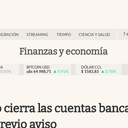
7 
IGRACIÓN
STREAMING
TIEMPO
CIENCIA Y SALUD
Finanzas y economía
NA
BITCOIN USD
DÓLAR CCL
0.00
%
u$s
64.988,71
0.91
%
$
1582,83
0.70
%
cierra las cuentas banca
previo aviso