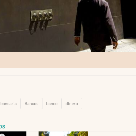
 bancaria
Bancos
banco
dinero
os