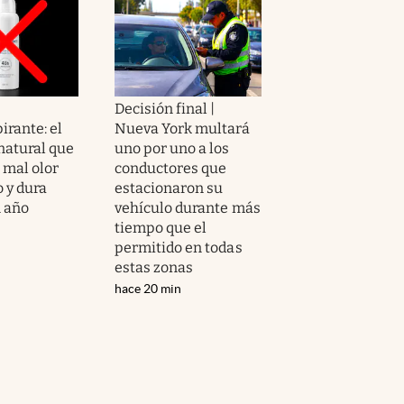
Decisión final |
irante: el
Nueva York multará
natural que
uno por uno a los
 mal olor
conductores que
 y dura
estacionaron su
 año
vehículo durante más
tiempo que el
permitido en todas
estas zonas
hace 20 min