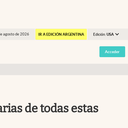
de agosto de 2026
IR A EDICIÓN ARGENTINA
Edición:
USA
Argentina
Acceder
España
México
USA
Colombia
Uruguay
rias de todas estas