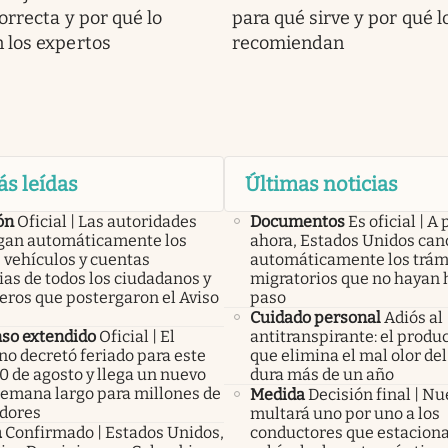
orrecta y por qué lo
para qué sirve y por qué l
 los expertos
recomiendan
ás leídas
Últimas noticias
ón
Oficial | Las autoridades
Documentos
Es oficial | A 
an automáticamente los
ahora, Estados Unidos can
 vehículos y cuentas
automáticamente los trám
as de todos los ciudadanos y
migratorios que no hayan 
eros que postergaron el Aviso
paso
Cuidado personal
Adiós al
so extendido
Oficial | El
antitranspirante: el produ
no decretó feriado para este
que elimina el mal olor del
0 de agosto y llega un nuevo
dura más de un año
 semana largo para millones de
Medida
Decisión final | N
adores
multará uno por uno a los
a
Confirmado | Estados Unidos,
conductores que estacion