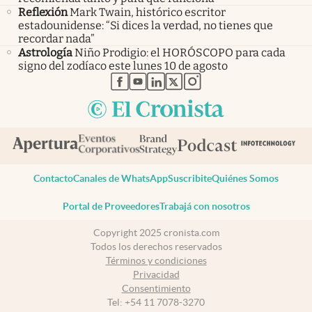
Reflexión
Mark Twain, histórico escritor
estadounidense: “Si dices la verdad, no tienes que
recordar nada”
Astrología
Niño Prodigio: el HORÓSCOPO para cada
signo del zodíaco este lunes 10 de agosto
abre en nueva pestaña
abre en nueva pestaña
abre en nueva pestaña
abre en nueva pestaña
abre en nueva pestaña
Contacto
Canales de WhatsApp
Suscribite
Quiénes Somos
Portal de Proveedores
Trabajá con nosotros
Copyright 2025 cronista.com
Todos los derechos reservados
Términos y condiciones
Privacidad
Consentimiento
Tel:
+54 11 7078-3270