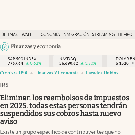
Últimas Noticias
ÚLTIMAS
WALL
ECONOMÍA
INMIGRACIÓN
STREAMING
TIEMPO
Finanzas y economía
NOTICIAS
STREET
Argentina
Finanzas y economía
Wall Street y dólar
Y
España
Inmigración
DÓLAR
S&P 500 INDEX
NASDAQ
DÓLAR B
7757,64
0.62
%
26.690,62
1.30
%
México
$
1520
Trending
Cronista USA
Finanzas Y Economía
Estados Unidos
USA
Tiempo
Colombia
IRS
Uruguay
Ciencia y salud
Eliminan los reembolsos de impuestos
Espiritual
en 2025: todas estas personas tendrán
suspendidos sus cobros hasta nuevo
Streaming
aviso
PC y mobile
Existe un grupo específico de contribuyentes que no