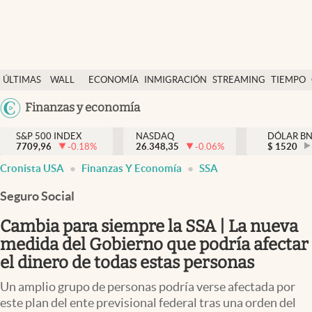
Últimas Noticias
ÚLTIMAS
WALL
ECONOMÍA
INMIGRACIÓN
STREAMING
TIEMPO
Finanzas y economía
NOTICIAS
STREET
Argentina
Finanzas y economía
Wall Street y dólar
Y
España
Inmigración
DÓLAR
S&P 500 INDEX
NASDAQ
DÓLAR B
7709,96
-0.18
%
26.348,35
-0.06
%
México
$
1520
Trending
Cronista USA
Finanzas Y Economía
SSA
USA
Tiempo
Colombia
Seguro Social
Uruguay
Ciencia y salud
Cambia para siempre la SSA | La nueva
Espiritual
medida del Gobierno que podría afectar
el dinero de todas estas personas
Streaming
Un amplio grupo de personas podría verse afectada por
PC y mobile
este plan del ente previsional federal tras una orden del