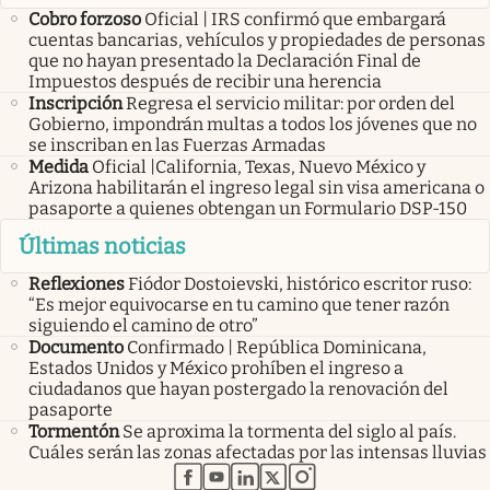
Cobro forzoso
Oficial | IRS confirmó que embargará
cuentas bancarias, vehículos y propiedades de personas
que no hayan presentado la Declaración Final de
Impuestos después de recibir una herencia
Inscripción
Regresa el servicio militar: por orden del
Gobierno, impondrán multas a todos los jóvenes que no
se inscriban en las Fuerzas Armadas
Medida
Oficial |California, Texas, Nuevo México y
Arizona habilitarán el ingreso legal sin visa americana o
pasaporte a quienes obtengan un Formulario DSP-150
Últimas noticias
Reflexiones
Fiódor Dostoievski, histórico escritor ruso:
“Es mejor equivocarse en tu camino que tener razón
siguiendo el camino de otro”
Documento
Confirmado | República Dominicana,
Estados Unidos y México prohíben el ingreso a
ciudadanos que hayan postergado la renovación del
pasaporte
Tormentón
Se aproxima la tormenta del siglo al país.
Cuáles serán las zonas afectadas por las intensas lluvias
abre en nueva pestaña
abre en nueva pestaña
abre en nueva pestaña
abre en nueva pestaña
abre en nueva pestaña