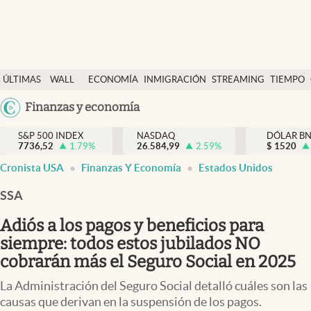
Últimas Noticias
ÚLTIMAS
WALL
ECONOMÍA
INMIGRACIÓN
STREAMING
TIEMPO
Finanzas y economía
NOTICIAS
STREET
Argentina
Finanzas y economía
Wall Street y dólar
Y
España
Inmigración
DÓLAR
S&P 500 INDEX
NASDAQ
DÓLAR B
7736,52
1.79
%
26.584,99
2.59
%
México
$
1520
Trending
Cronista USA
Finanzas Y Economía
Estados Unidos
USA
Tiempo
Colombia
SSA
Uruguay
Ciencia y salud
Adiós a los pagos y beneficios para
Espiritual
siempre: todos estos jubilados NO
cobrarán más el Seguro Social en 2025
Streaming
La Administración del Seguro Social detalló cuáles son las
PC y mobile
causas que derivan en la suspensión de los pagos.