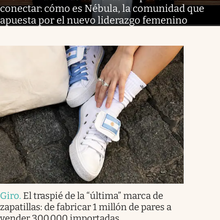
conectar: cómo es Nébula, la comunidad que
apuesta por el nuevo liderazgo femenino
Giro
.
El traspié de la “última” marca de
zapatillas: de fabricar 1 millón de pares a
vender 300.000 importadas