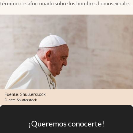
término desafortunado sobre los hombres homosexuales.
Infotechnology
Clase
Clima
Mundial 2026
Eventos Corporativos
El Cronista Studio
Mediakit
abre en nueva pestaña
Argentina
Fuente: Shutterstock
Fuente: Shutterstock
¡Queremos conocerte!