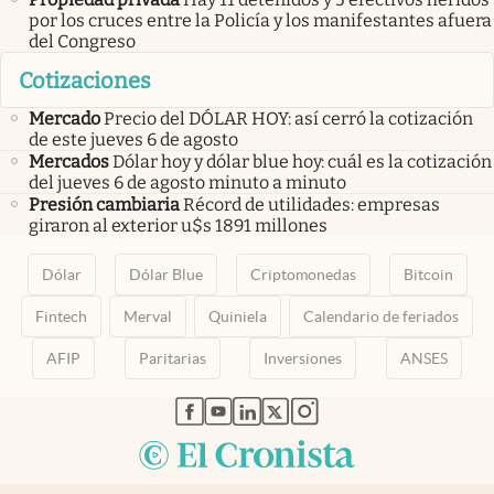
por los cruces entre la Policía y los manifestantes afuera
del Congreso
Cotizaciones
Mercado
Precio del DÓLAR HOY: así cerró la cotización
de este jueves 6 de agosto
Mercados
Dólar hoy y dólar blue hoy: cuál es la cotización
del jueves 6 de agosto minuto a minuto
Presión cambiaria
Récord de utilidades: empresas
giraron al exterior u$s 1891 millones
Dólar
Dólar Blue
Criptomonedas
Bitcoin
Fintech
Merval
Quiniela
Calendario de feriados
AFIP
Paritarias
Inversiones
ANSES
abre en nueva pestaña
abre en nueva pestaña
abre en nueva pestaña
abre en nueva pestaña
abre en nueva pestaña