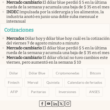
Mercado cambiario
El dólar blue perdió $ 5 en la última
rueda de la semana y acumula una baja de $ 35 en el mes
INDEC
Impulsada por la siderurgia y los alimentos, la
industria anotó en junio una doble suba mensual e
interanual
Cotizaciones
Mercados
Dólar hoy y dólar blue hoy: cuál es la cotización
del viernes 7 de agosto minuto a minuto
Mercado cambiario
El dólar blue perdió $ 5 en la última
rueda de la semana y acumula una baja de $ 35 en el mes
Mercado cambiario
El dólar oficial no tuvo cambios este
viernes, pero aumentó en la semana $ 10
Dólar
Dólar Blue
Criptomonedas
Bitcoin
Fintech
Merval
Quiniela
Calendario de feriados
AFIP
Paritarias
Inversiones
ANSES
abre en nueva pestaña
abre en nueva pestaña
abre en nueva pestaña
abre en nueva pestaña
abre en nueva pestaña