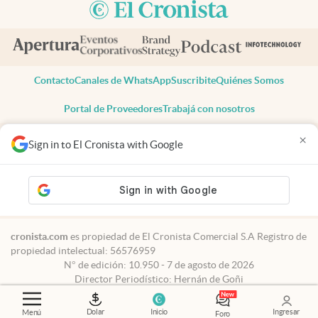
Contacto
Canales de WhatsApp
Suscribite
Quiénes Somos
Portal de Proveedores
Trabajá con nosotros
Copyright 2025 cronista.com
×
Sign in to El Cronista with Google
Todos los derechos reservados
Términos y condiciones
Privacidad
Consentimiento
Tel:
+54 11 7078-3270
cronista.com
es propiedad de El Cronista Comercial S.A Registro de
propiedad intelectual: 56576959
N° de edición: 10.950 - 7 de agosto de 2026
Director Periodístico: Hernán de Goñi
Dolar
Inicio
Ingresar
Menú
Foro