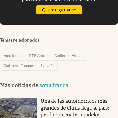
Quiero registrarme
Temas relacionados
zona franca
PTP Group
Guillermo Misiano
Guillermo Francos
Santa Fe
Más noticias de
zona franca
Una de las automotrices más
grandes de China llegó al país:
producen cuatro modelos