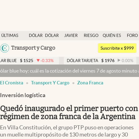
Últimas noticias
ÚLTIMAS
DÓLAR
DÓLAR
JAVIER
RIESGO
QUIÉN ES
FORO
Dólar
NOTICIAS
BLUE
MILEI
PAÍS
QUIÉN
Argentina
Transport y Cargo
Members
Suscribite x $999
España
Economía y Política
1525
-0.33
%
DÓLAR TARJETA
$
1976
0.00
%
DÓLAR M
México
y: cuál es la cotización del viernes 7 de agosto minuto a minuto
Dól
Finanzas y Mercados
USA
El Cronista
Transport Y Cargo
Zona Franca
Mercados Online
Colombia
Uruguay
Inversión logística
Negocios
Quedó inaugurado el primer puerto con
Columnistas
régimen de zona franca de la Argentina
Otras secciones
En Villa Constitución, el grupo PTP puso en operaciones
Apertura
un muelle multipropósito de 130 metros de largo y 30