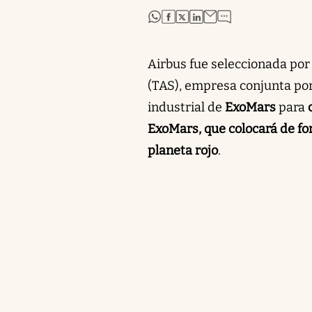
abre en nueva pestaña
abre en nueva pestaña
abre en nueva pestaña
abre en nueva pestaña
Airbus fue seleccionada por
(TAS), empresa conjunta por
industrial de
ExoMars
para
ExoMars, que colocará de for
planeta rojo
.