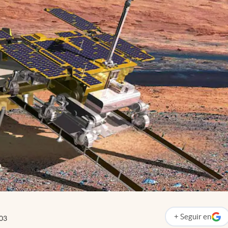
+
Seguir
en
03
abre en nueva p