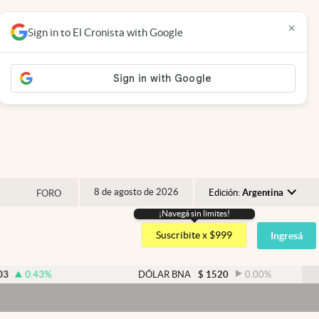
×
Sign in to El Cronista with Google
8 de agosto de 2026
Edición:
Argentina
FORO
¡Navegá sin limites!
Argentina
Suscribite x $999
Ingresá
España
México
DÓLAR BNA
$
1520
0.00
%
USA
Colombia