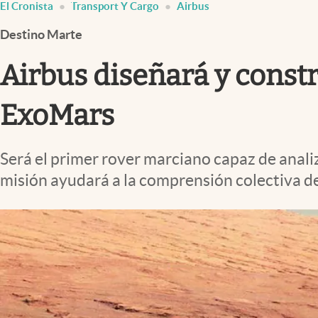
El Cronista
Transport Y Cargo
Airbus
Infotechnology
Destino Marte
Clase
Clima
Airbus diseñará y constr
Mundial 2026
ExoMars
Eventos Corporativos
El Cronista Studio
Será el primer rover marciano capaz de anal
Mediakit
misión ayudará a la comprensión colectiva de
abre en nueva pestaña