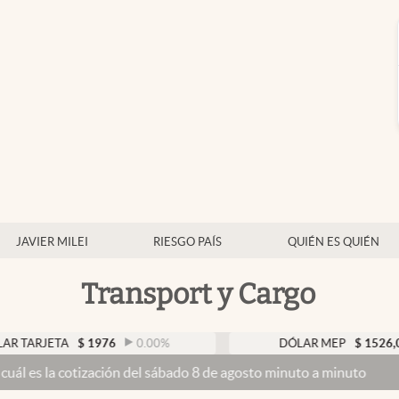
JAVIER MILEI
RIESGO PAÍS
QUIÉN ES QUIÉN
Transport y Cargo
A
$
1976
0.00
%
DÓLAR MEP
$
1526,03
0.43
%
zación del sábado 8 de agosto minuto a minuto