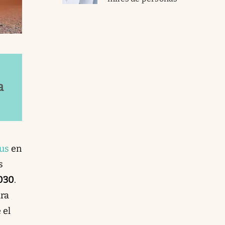
a
us
en
s
2030
.
ara
 el