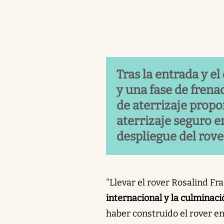
Tras la entrada y e
y una fase de frena
de aterrizaje prop
aterrizaje seguro e
despliegue del rove
"Llevar el rover Rosalind Fra
internacional y la culminac
haber construido el rover e