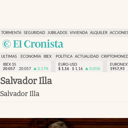
Últimas Noticias
TORMENTA
SEGURIDAD
JUBILADOS
VIVIENDA
ALQUILER
ACCIONE
Economía y finanzas
SOCIAL
Argentina
Política
España
Actualidad
ULTIMAS
ECONOMÍA
IBEX
POLÍTICA
ACTUALIDAD
CRIPTOMONE
México
NOTICIAS
Y
Y
IBEX 35
EURO-USD
EURONEX
Criptomonedas
20.057
20.057
0.17
%
$
1,16
$
1,16
0.05
%
1957,93
USA
FINANZAS
EURO
Colombia
Salvador Illa
España
Uruguay
Salvador Illa