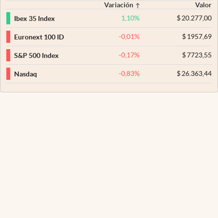
Variación
Valor
1,10
%
$
20.277,00
Ibex 35 Index
-0,01
%
$
1957,69
Euronext 100 ID
-0,17
%
$
7723,55
S&P 500 Index
-0,83
%
$
26.363,44
Nasdaq