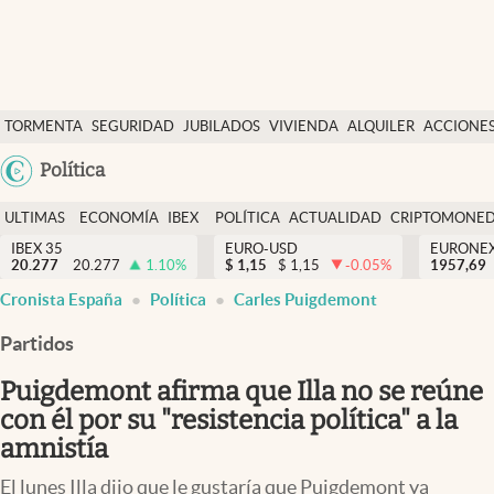
Últimas Noticias
TORMENTA
SEGURIDAD
JUBILADOS
VIVIENDA
ALQUILER
ACCIONE
Economía y finanzas
SOCIAL
Argentina
Política
Política
España
Actualidad
ULTIMAS
ECONOMÍA
IBEX
POLÍTICA
ACTUALIDAD
CRIPTOMONE
México
NOTICIAS
Y
Y
IBEX 35
EURO-USD
EURONE
Criptomonedas
20.277
20.277
1.10
%
$
1,15
$
1,15
-0.05
%
USA
1957,69
FINANZAS
EURO
abre en nueva pestaña
abre en nueva pestaña
abre en nueva pestaña
abre en nueva pestaña
Cronista España
Política
Carles Puigdemont
Colombia
España
Uruguay
Partidos
Puigdemont afirma que Illa no se reúne
con él por su "resistencia política" a la
amnistía
El lunes Illa dijo que le gustaría que Puigdemont ya