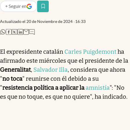
+
Seguir
en
abre en nueva pestaña
Actualizado el
20 de Noviembre de 2024
16:33
abre en nueva pestaña
abre en nueva pestaña
abre en nueva pestaña
abre en nueva pestaña
El expresidente catalán
Carles Puigdemont
ha
afirmado este miércoles que el presidente de la
Generalitat
,
Salvador Illa
, considera que ahora
"
no toca
" reunirse con él debido a su
"
resistencia política a aplicar la
amnistía
": "No
es que no toque, es que no quiere", ha indicado.