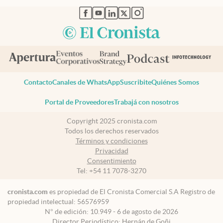
abre en nueva pestaña
abre en nueva pestaña
abre en nueva pestaña
abre en nueva pestaña
abre en nueva pestaña
Contacto
Canales de WhatsApp
Suscribite
Quiénes Somos
Portal de Proveedores
Trabajá con nosotros
Copyright 2025 cronista.com
Todos los derechos reservados
Términos y condiciones
Privacidad
Consentimiento
Tel:
+54 11 7078-3270
cronista.com
es propiedad de El Cronista Comercial S.A Registro de
propiedad intelectual: 56576959
N° de edición: 10.949 - 6 de agosto de 2026
Director Periodístico: Hernán de Goñi