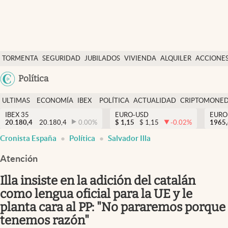
Últimas Noticias
TORMENTA
SEGURIDAD
JUBILADOS
VIVIENDA
ALQUILER
ACCIONE
Economía y finanzas
SOCIAL
Argentina
Política
Política
España
Actualidad
ULTIMAS
ECONOMÍA
IBEX
POLÍTICA
ACTUALIDAD
CRIPTOMONE
México
NOTICIAS
Y
Y
IBEX 35
EURO-USD
EURO
Criptomonedas
20.180,4
20.180,4
0.00
%
$
1,15
$
1,15
-0.02
%
USA
1965
FINANZAS
EURO
Cronista España
Política
Salvador Illa
Colombia
España
Uruguay
Atención
Illa insiste en la adición del catalán
como lengua oficial para la UE y le
planta cara al PP: "No pararemos porque
tenemos razón"