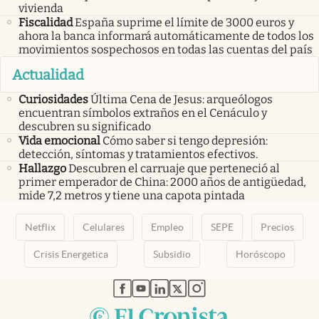
vivienda
Fiscalidad
España suprime el límite de 3000 euros y
ahora la banca informará automáticamente de todos los
movimientos sospechosos en todas las cuentas del país
Actualidad
Curiosidades
Última Cena de Jesus: arqueólogos
encuentran símbolos extraños en el Cenáculo y
descubren su significado
Vida emocional
Cómo saber si tengo depresión:
detección, síntomas y tratamientos efectivos.
Hallazgo
Descubren el carruaje que perteneció al
primer emperador de China: 2000 años de antigüedad,
mide 7,2 metros y tiene una capota pintada
Netflix
Celulares
Empleo
SEPE
Precios
Crisis Energetica
Subsidio
Horóscopo
abre en nueva pestaña
abre en nueva pestaña
abre en nueva pestaña
abre en nueva pestaña
abre en nueva pestaña