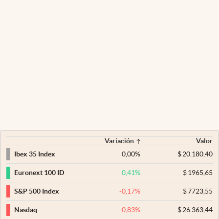
Variación
Valor
0,00
%
$
20.180,40
Ibex 35 Index
0,41
%
$
1965,65
Euronext 100 ID
-0,17
%
$
7723,55
S&P 500 Index
-0,83
%
$
26.363,44
Nasdaq