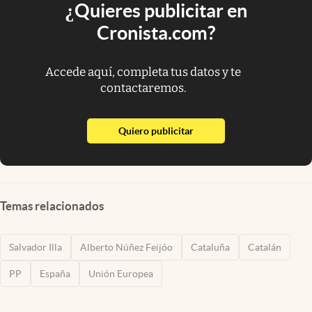
¿Quieres publicitar en
Cronista.com?
Accede aquí, completa tus datos y te
contactaremos.
abre en nueva pestaña
Quiero publicitar
Temas relacionados
Salvador Illa
Alberto Núñez Feijóo
Cataluña
Catalán
PP
España
Unión Europea