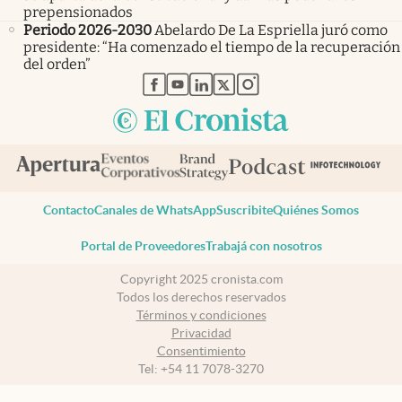
prepensionados
Periodo 2026-2030
Abelardo De La Espriella juró como
presidente: “Ha comenzado el tiempo de la recuperación
del orden”
abre en nueva pestaña
abre en nueva pestaña
abre en nueva pestaña
abre en nueva pestaña
abre en nueva pestaña
Contacto
Canales de WhatsApp
Suscribite
Quiénes Somos
Portal de Proveedores
Trabajá con nosotros
Copyright 2025 cronista.com
Todos los derechos reservados
Términos y condiciones
Privacidad
Consentimiento
Tel:
+54 11 7078-3270