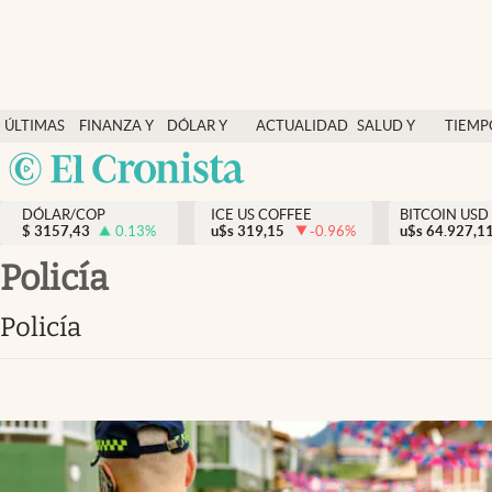
Finanzas y economía
ÚLTIMAS
FINANZA Y
DÓLAR Y
ACTUALIDAD
SALUD Y
TIEMP
Salud y nutrición
NOTICIAS
ECONOMÍA
MERCADOS
NUTRICIÓN
LIBRE
Argentina
Vida espiritual
España
Actualidad
DÓLAR/COP
ICE US COFFEE
BITCOIN USD
$
3157,43
0.13
%
u$s
319,15
-0.96
%
u$s
México
64.927,1
Tiempo libre
USA
Policía
Dólar y mercados
Colombia
Policía
Uruguay
Curiosidades
Colombia